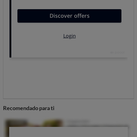
un
ventilador
más sofisticado.
Aire portátil sin tubo: ventajas e
inconvenientes
Como suele ocurrir que cualquier sistema de
climatización, los climatizadores portátiles tienen varios
factores a su favor, pero también algunas pegas.
Ventajas de los climatizadores
Poco consumo eléctrico
: no utilizan un
compresor, por lo que su gasto de energía es menor
que el del aire acondicionado. Su
consumo eléctrico
te
costará poco más que el de un ventilador.
Precio bajo: entre 40 y 140 euros
, dependiendo
Recomendado para ti
de la potencia. Algunos modelos más avanzados
pueden superar estas cifras.
Transportable:
puedes ponerlo donde quieras,