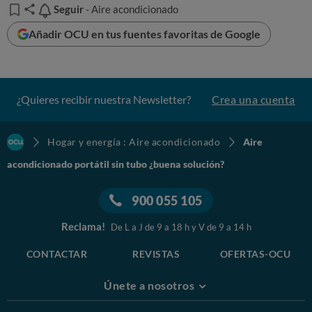
Seguir
Seguir
- Aire acondicionado
Añadir OCU en tus fuentes favoritas de Google
¿Quieres recibir nuestra Newsletter?
Crea una cuenta
Hogar y energía : Aire acondicionado
Aire
acondicionado portátil sin tubo ¿buena solución?
900 055 105
Reclama!
De L a J de 9 a 18 h y V de 9 a 14 h
Elige tu aparato de aire acondicionado
CONTACTAR
REVISTAS
OFERTAS-OCU
Si optas por un split fijo para mantener tu casa a la
temperatura ideal este verano, te ayudamos a escoger el
Únete a nosotros
mejor: compara equipamiento, prestaciones y precios de
los mejores productos. Consulta el