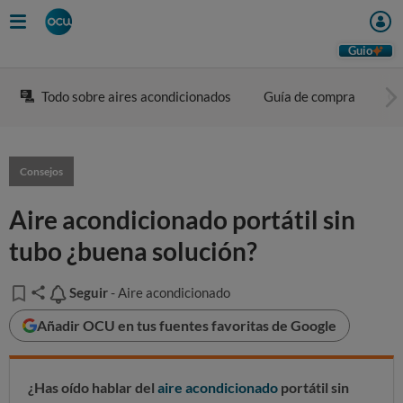
Guio
Todo sobre aires acondicionados
Guía de compra
Co
Consejos
Aire acondicionado portátil sin
tubo ¿buena solución?
Seguir
Seguir
- Aire acondicionado
Añadir OCU en tus fuentes favoritas de Google
¿Has oído hablar del
aire acondicionado
portátil sin