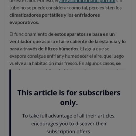
de este calor. Por eso, el
aire acondicionado portátil
sin
tubo no se puede considerar como tal, pero existen los
climatizadores portátiles y los enfriadores
evaporativos
.
El funcionamiento de
estos aparatos se basa en un
ventilador que aspira el aire caliente de la estancia y lo
pasa a través de filtros húmedos
. El agua que se
evapora consigue enfriar y humedecer el aire, que luego
vuelve a la habitación más fresco. En algunos casos,
se
pueden poner cubitos de hielo en el agua para que la
sensación de frío sea mayor
. Aunque el tubo de salida
no es necesario, se recomienda dejar la ventana o la
puerta abierta para que no aumente la condensación en
el interior.
Estos acondicionadores móviles sin tubo
no usan un gas
refrigerante ni cuentan con un compresor
, a diferencia
de los verdaderos aparatos de aire acondicionado.
Podemos decir que en realidad se trata de