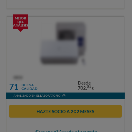
MEJOR
DEL
ANÁLISIS
OCU
Desde
71
BUENA
51
702,
CALIDAD
€
ANALIZADO EN EL LABORATORIO
HAZTE SOCIO A 2€ 2 MESES
¿Eres socio? Accede a tu cuenta