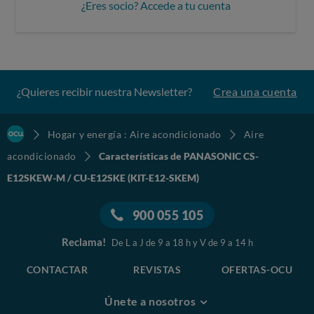
¿Eres socio? Accede a tu cuenta
¿Quieres recibir nuestra Newsletter?
Crea una cuenta
Hogar y energía : Aire acondicionado
Aire
acondicionado
Características de PANASONIC CS-
E12SKEW-M / CU-E12SKE (KIT-E12-SKEM)
900 055 105
Reclama!
De L a J de 9 a 18 h y V de 9 a 14 h
CONTACTAR
REVISTAS
OFERTAS-OCU
Únete a nosotros