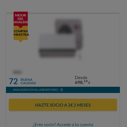
MEJOR
DEL
ANÁLISIS
COMPRA
MAESTRA
OCU
Desde
72
BUENA
14
698,
CALIDAD
€
ANALIZADO EN EL LABORATORIO
HAZTE SOCIO A 2€ 2 MESES
¿Eres socio? Accede a tu cuenta