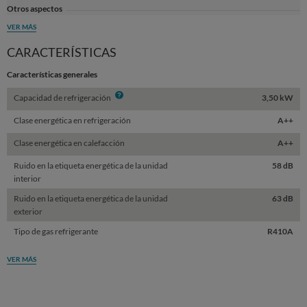
Otros aspectos
VER MÁS
CARACTERÍSTICAS
Características generales
Info
Capacidad de refrigeración
3,50 kW
Clase energética en refrigeración
A++
Clase energética en calefacción
A++
Ruido en la etiqueta energética de la unidad
58 dB
interior
Ruido en la etiqueta energética de la unidad
63 dB
exterior
Tipo de gas refrigerante
R410A
VER MÁS