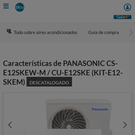
Skip
to
main
Guio
content
Todo sobre aires acondicionados
Guía de compra
Co
Características de PANASONIC CS-
E12SKEW-M / CU-E12SKE (KIT-E12-
SKEM)
DESCATALOGADO