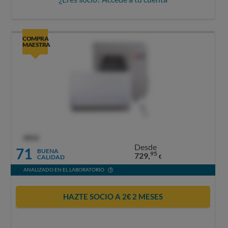
COMPRA
MAESTRA
OCU
Desde
71
BUENA
95
729,
CALIDAD
€
ANALIZADO EN EL LABORATORIO
HAZTE SOCIO A 2€ 2 MESES