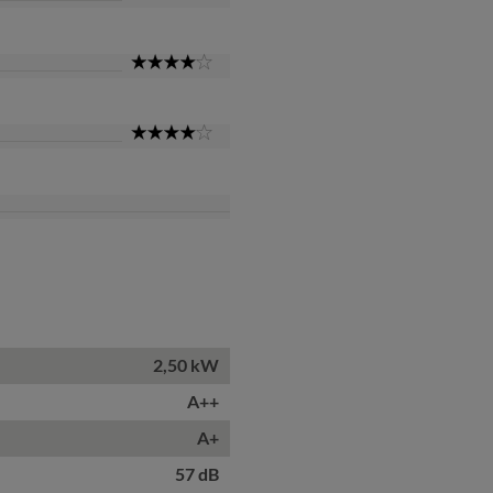
Star
4
Star
4
Star
2,50 kW
A++
A+
57 dB