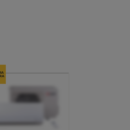
RA
RA