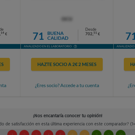
OCU
de
Desde
71
7
BUENA
14
51
,
702,
€
€
CALIDAD
ANALIZADO EN EL LABORATORIO
ANALIZADO 
ES
HAZTE SOCIO A 2€ 2 MESES
H
nta
¿Eres socio? Accede a tu cuenta
¿Er