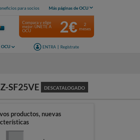
eneficios para socios
Más páginas de OCU
2€
Compara y elige
2
mejor: ÚNETE A
meses
OCU
s OCU
ENTRA
|
Regístrate
UZ-SF25VE
DESCATALOGADO
vos productos, nuevas
cterísticas