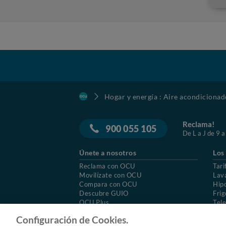
Hogar y energía : Aire acondicionad
Reclama!
900 055 105
De L a J de 9 a
Únete a nosotros
Los
Reclama con OCU
Tari
Movilízate con OCU
Lav
Compara con OCU
Hip
Descubre GUIO
Frig
OCU Plus
Tele
Trabajar en OCU
Col
Configuración de Cookies.