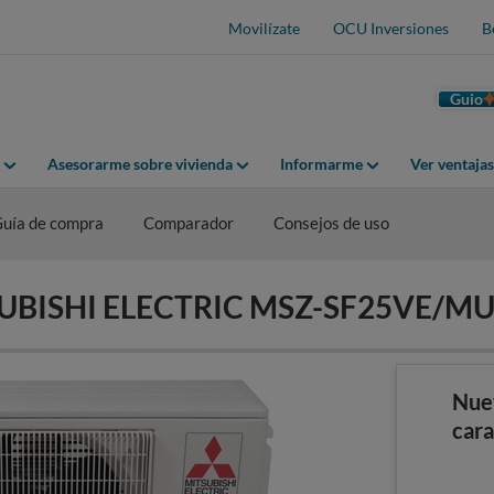
Movilízate
OCU Inversiones
B
Guio
Asesorarme sobre vivienda
Informarme
Ver ventaja
uía de compra
Comparador
Consejos de uso
ITSUBISHI ELECTRIC MSZ-SF25VE/M
Nue
cara