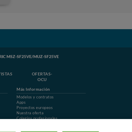
CTRIC MSZ-SF25VE/MUZ-SF25VE
ISTAS
OFERTAS-
OCU
Más Información
Modelos y contratos
Apps
Proyectos europeos
Nuestra oferta
Colegios profesionales
Mapa del sitio