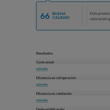
66
Este produc
BUENA
CALIDAD
valoración g
Resultados
Coste anual
VER MÁS
Eficiencia en refrigeración
VER MÁS
Eficiencia en calefación
VER MÁS
Deshumidificación