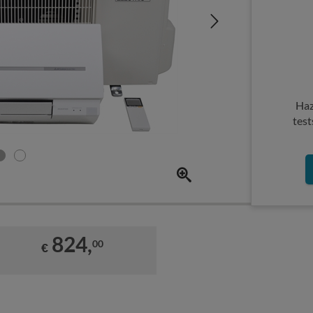
Haz
test
824,
00
€