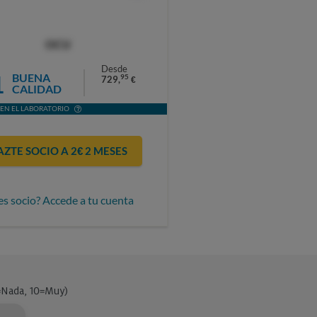
OCU
Desde
1
BUENA
95
729,
€
CALIDAD
EN EL LABORATORIO
AZTE SOCIO A 2€ 2 MESES
es socio? Accede a tu cuenta