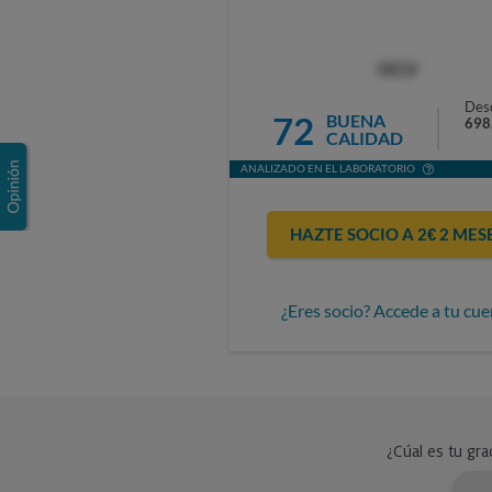
OCU
Des
72
BUENA
698
CALIDAD
ANALIZADO EN EL LABORATORIO
HAZTE SOCIO A 2€ 2 MES
¿Eres socio? Accede a tu cue