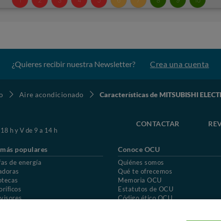
¿Quieres recibir nuestra Newsletter?
Crea una cuenta
o
Aire acondicionado
Características de MITSUBISHI ELE
CONTACTAR
REV
 18 h y V de 9 a 14 h
 más populares
Conoce OCU
fas de energía
Quiénes somos
adoras
Qué te ofrecemos
otecas
Memoria OCU
oríficos
Estatutos de OCU
visores
Código ético OCU
chones
Preguntas frecuentes