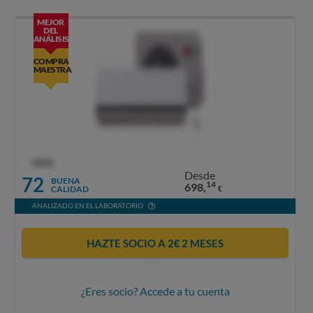
MEJOR
DEL
ANÁLISIS
COMPRA
MAESTRA
OCU
Desde
72
BUENA
14
698,
CALIDAD
€
ANALIZADO EN EL LABORATORIO
HAZTE SOCIO A 2€ 2 MESES
¿Eres socio? Accede a tu cuenta