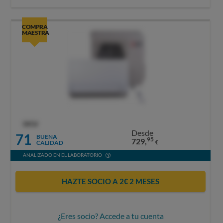
COMPRA
MAESTRA
OCU
Desde
71
BUENA
95
729,
CALIDAD
€
ANALIZADO EN EL LABORATORIO
HAZTE SOCIO A 2€ 2 MESES
¿Eres socio? Accede a tu cuenta