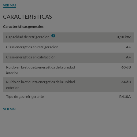
VER MÁS
CARACTERÍSTICAS
Características generales
Info
Capacidad de refrigeración
3,10 kW
Clase energética en refrigeración
A+
Clase energética en calefacción
A+
Ruido en la etiqueta energética de la unidad
60 dB
interior
Ruido en la etiqueta energética de la unidad
64 dB
exterior
Tipo de gas refrigerante
R410A
VER MÁS