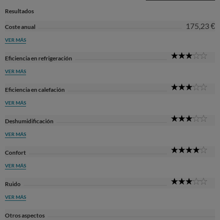
Resultados
175,23 €
Coste anual
VER MÁS
3
Eficiencia en refrigeración
Sta
VER MÁS
3
Eficiencia en calefación
Sta
VER MÁS
3
Deshumidificación
Sta
VER MÁS
4
Confort
Sta
VER MÁS
3
Ruido
Sta
VER MÁS
Otros aspectos