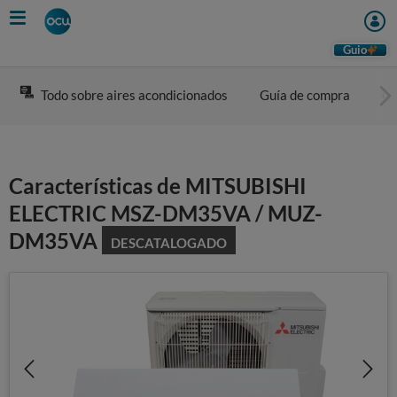
Skip
to
main
Guio
content
Todo sobre aires acondicionados
Guía de compra
Co
Características de MITSUBISHI
ELECTRIC MSZ-DM35VA / MUZ-
DM35VA
DESCATALOGADO