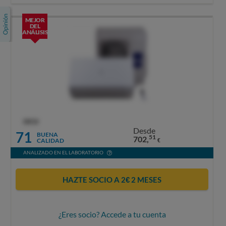
MEJOR
DEL
ANÁLISIS
OCU
Desde
71
BUENA
51
702,
CALIDAD
€
ANALIZADO EN EL LABORATORIO
HAZTE SOCIO A 2€ 2 MESES
¿Eres socio? Accede a tu cuenta