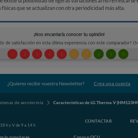
ue existe la posibilidad de ligeras variaciones al no refrescarse
ísicas que se actualizan con otra periodicidad más alta.
¿Quieres recibir nuestra Newsletter?
Crea una cuenta
stemas de aerotermia
Características de LG Therma V (HM123
CONTACTAR
REV
 18 h y V de 9 a 14 h
 más populares
Conoce OCU