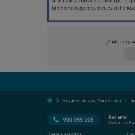
se actualizan dos veces al día por lo q
también recogemos precios en tiendas f
Hogar y energía : Aerotermia
Si
Reclama!
900 055 105
De L a J de 9 a
Únete a nosotros
Los