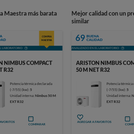
a Maestra más barata
Mejor calidad con un pr
similar
69
A
BUENA
COMPRA
DAD
CALIDAD
MAESTRA
L LABORATORIO
ANALIZADO EN EL LABORATORIO
N NIMBUS COMPACT
ARISTON NIMBUS CO
T R32
50 M NET R32
Potencia térmica declarada
Potencia térmica
(-7/55) (kw):
5
(-7/55) (kw):
5
Unidad interna:
Nimbus 50 M
Unidad interna:
N
EXT R32
EXT R32
FAVORITOS
AGREGAR A FAVORITOS
COMPARAR
COMP