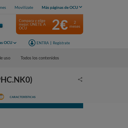
nes
Movilízate
Más páginas de OCU
2€
Compara y elige
2
mejor: ÚNETE A
meses
OCU
jas OCU
ENTRA
|
Regístrate
de uso
Todos los contenidos
9HC.NK0)
CARACTERÍSTICAS