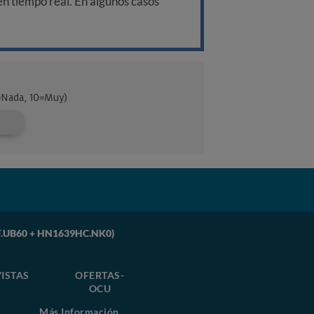
 en tiempo real. En algunos casos
HF.UB60 + HN1639HC.NK0)
ISTAS
OFERTAS-
OCU
Más Información