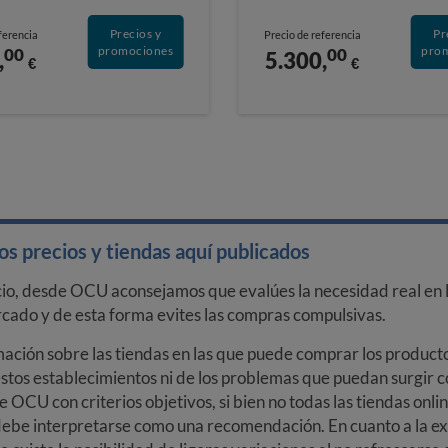
Precios y
Pr
ferencia
Precio de referencia
promociones
pro
00
00
,
5.300,
€
€
s precios y tiendas aquí publicados
cio, desde OCU aconsejamos que evalúes la necesidad real en l
arcado y de esta forma evites las compras compulsivas.
ción sobre las tiendas en las que puede comprar los productos
stos establecimientos ni de los problemas que puedan surgir co
e OCU con criterios objetivos, si bien no todas las tiendas onl
debe interpretarse como una recomendación. En cuanto a la exa