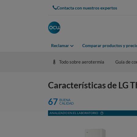
Contacta con nuestros expertos
Reclamar
Comparar productos y preci
Todo sobre aerotermia
Guía de c
Características de L
67
BUENA
CALIDAD
ANALIZADO EN EL LABORATORIO