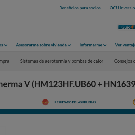
Beneficios para socios
OCU Inversio
Guio
os
Asesorarme sobre vivienda
Informarme
Ver venta
ompra
Sistemas de aerotermia y bombas de calor
Consejos 
G Therma V (HM123HF.UB60 + HN163
RESULTADO DE LAS PRUEBAS