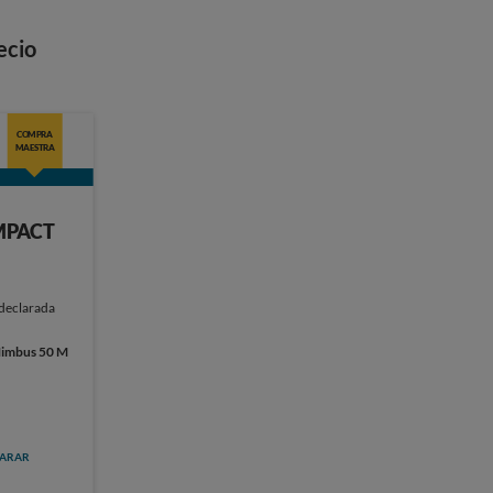
ecio
COMPRA
MAESTRA
MPACT
 declarada
imbus 50 M
ARAR