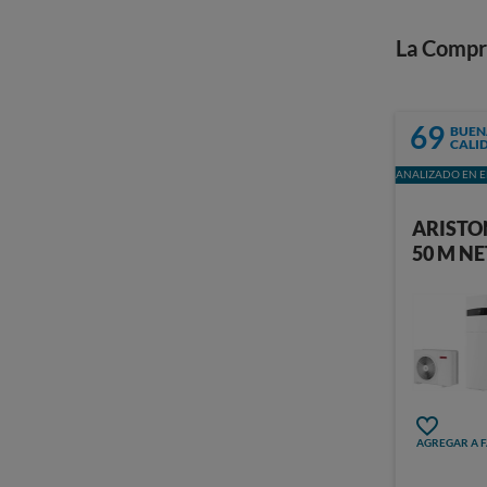
La Compr
69
BUEN
CALI
ANALIZADO EN E
ARISTO
50 M NE
AGREGAR A 