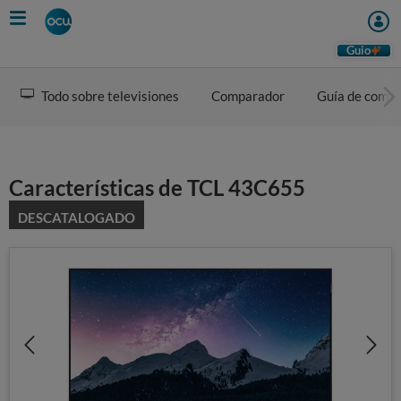
Skip
to
main
Guio
content
Todo sobre televisiones
Comparador
Guía de comp
Características de TCL 43C655
DESCATALOGADO