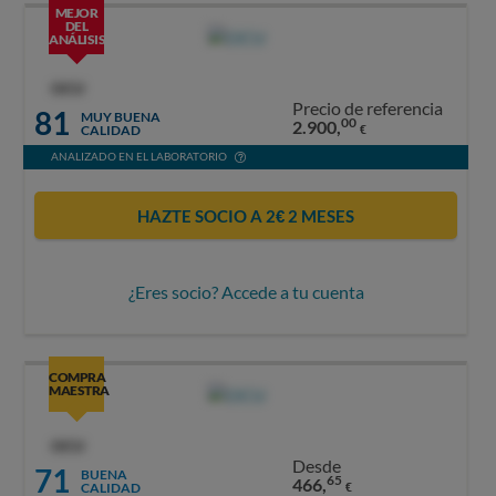
MEJOR
DEL
ANÁLISIS
OCU
Precio de referencia
81
MUY BUENA
00
2.900,
CALIDAD
€
ANALIZADO EN EL LABORATORIO
HAZTE SOCIO A 2€ 2 MESES
¿Eres socio? Accede a tu cuenta
COMPRA
MAESTRA
OCU
Desde
71
BUENA
65
466,
CALIDAD
€