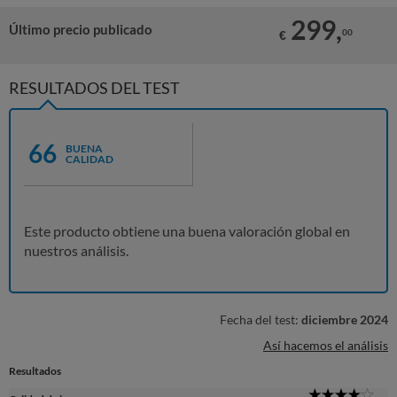
299,
Último precio publicado
00
€
RESULTADOS DEL TEST
66
BUENA
CALIDAD
Este producto obtiene una buena valoración global en
nuestros análisis.
Fecha del test:
diciembre 2024
Así hacemos el análisis
Resultados
4