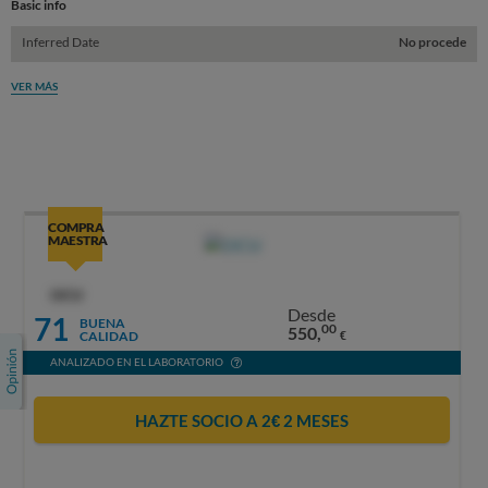
Basic info
Inferred Date
No procede
VER MÁS
COMPRA
MAESTRA
OCU
Desde
71
BUENA
00
550,
CALIDAD
€
ANALIZADO EN EL LABORATORIO
HAZTE SOCIO A 2€ 2 MESES