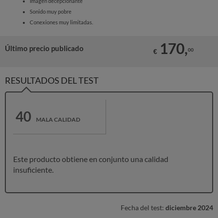
Imagen decepcionante
Sonido muy pobre
Conexiones muy limitadas.
170,
Último precio publicado
00
€
RESULTADOS DEL TEST
40
MALA CALIDAD
Este producto obtiene en conjunto una calidad
insuficiente.
Fecha del test:
diciembre 2024