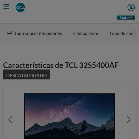
Skip
to
main
Guio
content
Todo sobre televisiones
Comparador
Guía de comp
Características de TCL 32S5400AF
DESCATALOGADO