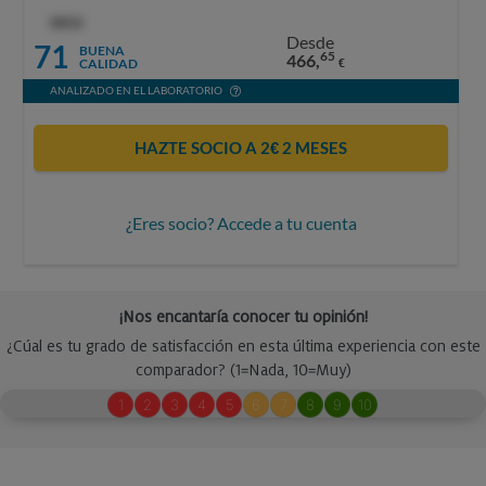
OCU
Desde
71
BUENA
65
466,
CALIDAD
€
ANALIZADO EN EL LABORATORIO
HAZTE SOCIO A 2€ 2 MESES
¿Eres socio? Accede a tu cuenta