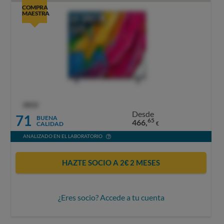
COMPRA
MAESTRA
OCU
Desde
71
BUENA
65
466,
CALIDAD
€
ANALIZADO EN EL LABORATORIO
HAZTE SOCIO A 2€ 2 MESES
¿Eres socio? Accede a tu cuenta