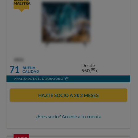
MAESTRA
OCU
Desde
71
BUENA
00
550,
CALIDAD
€
ANALIZADO EN EL LABORATORIO
HAZTE SOCIO A 2€ 2 MESES
¿Eres socio? Accede a tu cuenta