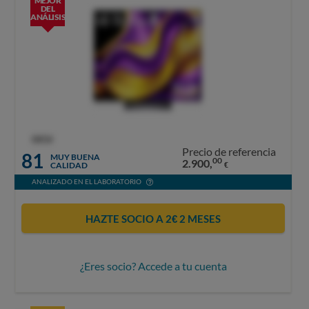
MEJOR
DEL
ANÁLISIS
OCU
Precio de referencia
81
MUY BUENA
00
2.900,
CALIDAD
€
ANALIZADO EN EL LABORATORIO
HAZTE SOCIO A 2€ 2 MESES
¿Eres socio? Accede a tu cuenta