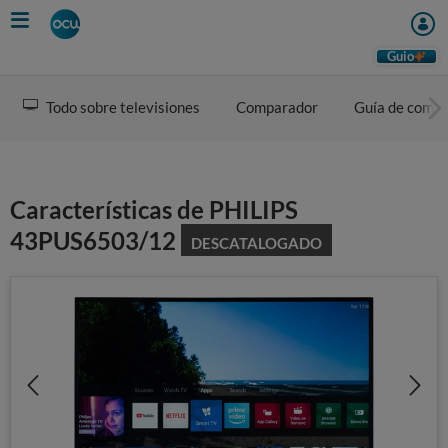
Skip
to
main
Guio
content
Todo sobre televisiones
Comparador
Guía de comp
Características de PHILIPS
43PUS6503/12
DESCATALOGADO