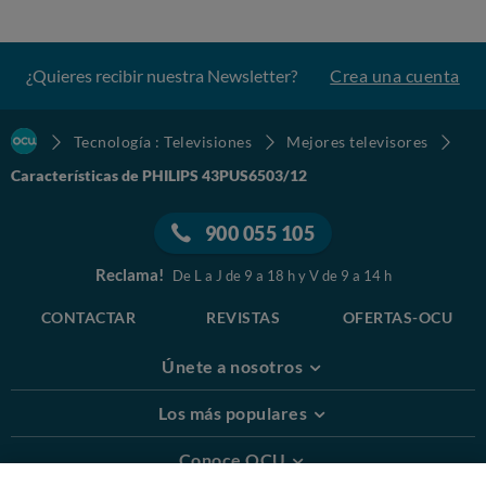
¿Quieres recibir nuestra Newsletter?
Crea una cuenta
Tecnología : Televisiones
Mejores televisores
Características de PHILIPS 43PUS6503/12
900 055 105
Reclama!
De L a J de 9 a 18 h y V de 9 a 14 h
CONTACTAR
REVISTAS
OFERTAS-OCU
Únete a nosotros
Los más populares
Conoce OCU