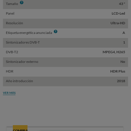
Info
Tamaño
43 "
Panel
LCD-Led
Resolución
Ultra-HD
Info
Etiqueta energética anunciada
A
Sintonizadores DVB-T
1
DVB-T2
MPEG4, H265
Sintonizador externo
No
HDR
HDR Plus
Año introducción
2018
VER MÁS
COMPRA