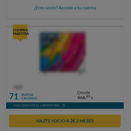
¿Eres socio? Accede a tu cuenta
COMPRA
MAESTRA
OCU
Desde
71
BUENA
65
466,
CALIDAD
€
ANALIZADO EN EL LABORATORIO
HAZTE SOCIO A 2€ 2 MESES