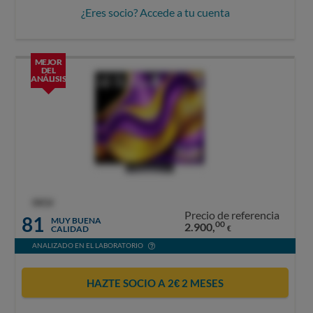
¿Eres socio? Accede a tu cuenta
MEJOR
DEL
ANÁLISIS
OCU
Precio de referencia
81
MUY BUENA
00
2.900,
CALIDAD
€
ANALIZADO EN EL LABORATORIO
HAZTE SOCIO A 2€ 2 MESES