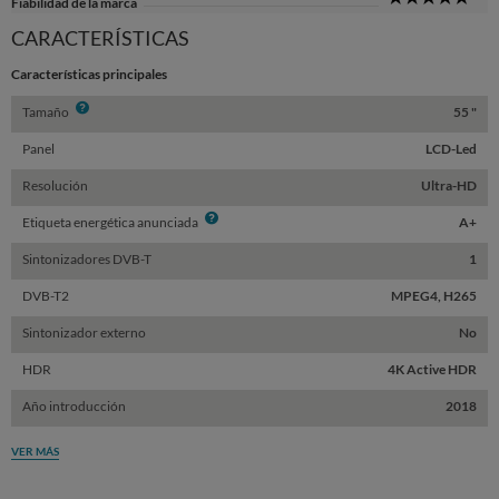
Fiabilidad de la marca
Sta
CARACTERÍSTICAS
Características principales
Info
Tamaño
55 "
Panel
LCD-Led
Resolución
Ultra-HD
Info
Etiqueta energética anunciada
A+
Sintonizadores DVB-T
1
DVB-T2
MPEG4, H265
Sintonizador externo
No
HDR
4K Active HDR
Año introducción
2018
VER MÁS