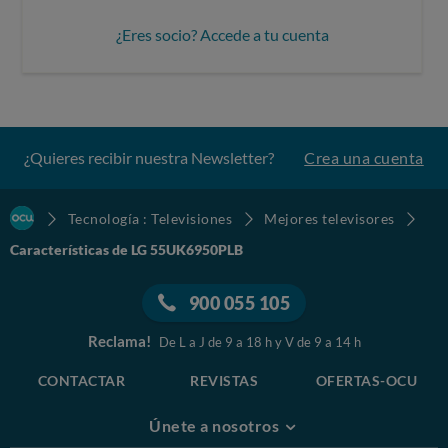
¿Eres socio? Accede a tu cuenta
¿Quieres recibir nuestra Newsletter?
Crea una cuenta
Tecnología : Televisiones
Mejores televisores
Características de LG 55UK6950PLB
900 055 105
Reclama!
De L a J de 9 a 18 h y V de 9 a 14 h
CONTACTAR
REVISTAS
OFERTAS-OCU
Únete a nosotros