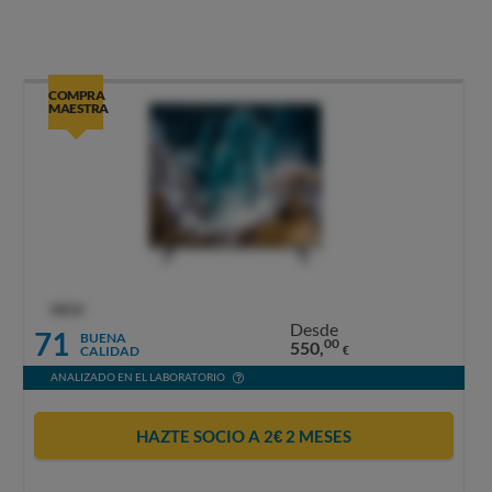
COMPRA
MAESTRA
OCU
Desde
71
BUENA
00
550,
CALIDAD
€
ANALIZADO EN EL LABORATORIO
HAZTE SOCIO A 2€ 2 MESES