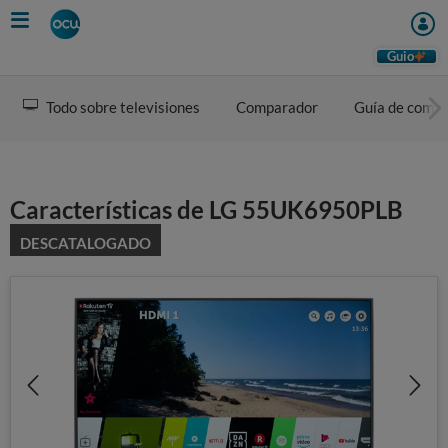
Skip
to
main
Guio
content
Todo sobre televisiones
Comparador
Guía de comp
Características de LG 55UK6950PLB
DESCATALOGADO