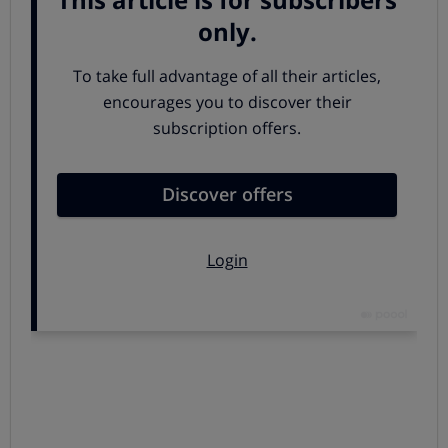
que seguirán haciéndolo con otros modelos en el futuro.
Desde el gigante tecnológico dan una explicación a esta
manipulación: como
las baterías de iones de litio
se van
degradando con el paso del tiempo, pierden
prestaciones y
dejan de ser capaces de atender los
picos de demanda del procesador
en ciertas
circunstancias, lo que provoca que el teléfono se apague
de repente: de hecho, algunos terminales se apagan
súbitamente cuando aún contaban con un 40% de carga
de batería. Esto, lógicamente, provoca una mala
experiencia en los usuarios.
La solución
que adoptó
Apple,
unilateralmente y sin informar
previamente, fue
ralentizar el reloj del procesador
, con lo que el teléfono
va más lento en los iPhone con baterías más “antiguas”.
Deberían haber informado
Esta justificación de Apple puede tener sentido, y
efectivamente que se apague de repente un teléfono que