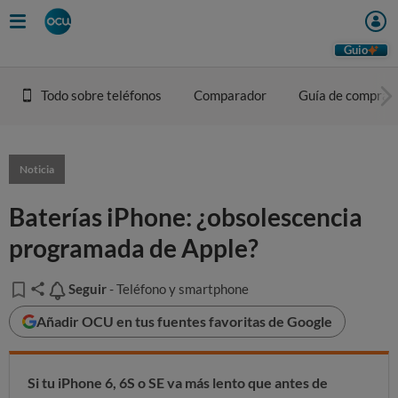
Guio
Todo sobre teléfonos
Comparador
Guía de compra
Noticia
Baterías iPhone: ¿obsolescencia
programada de Apple?
Seguir
Seguir
- Teléfono y smartphone
Añadir OCU en tus fuentes favoritas de Google
Si tu iPhone 6, 6S o SE va más lento que antes de