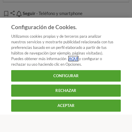
Seguir
Seguir
- Teléfono y smartphone
Añadir OCU en tus fuentes favoritas de Google
Configuración de Cookies.
Utilizamos cookies propias y de terceros para analizar
nuestros servicios y mostrarte publicidad relacionada con tus
preferencias basado en un perfil elaborado a partir de tus
¿Quieres recibir nuestra Newsletter?
Crea una cuenta
hábitos de navegación (por ejemplo, páginas visitadas).
Puedes obtener más información
AQUÍ
y configurar o
rechazar su uso haciendo clic en Opciones.
Tecnología : Teléfono y smartphone
Baterías
CONFIGURAR
iPhone: ¿obsolescencia programada de Apple?
RECHAZAR
900 055 105
Reclama!
ACEPTAR
De L a J de 9 a 18 h y V de 9 a 14 h
CONTACTAR
REVISTAS
OFERTAS-OCU
Únete a nosotros