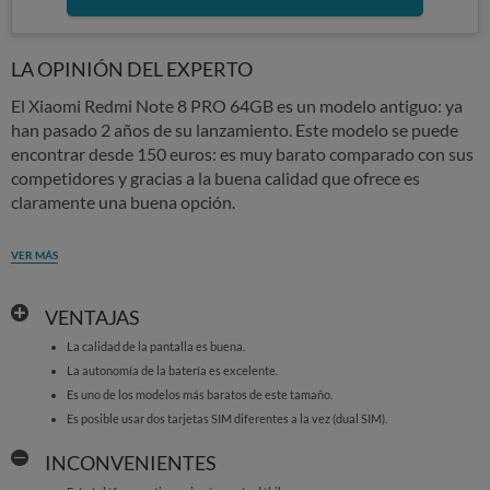
LA OPINIÓN DEL EXPERTO
El Xiaomi Redmi Note 8 PRO 64GB es un modelo antiguo: ya
han pasado 2 años de su lanzamiento. Este modelo se puede
encontrar desde 150 euros: es muy barato comparado con sus
competidores y gracias a la buena calidad que ofrece es
claramente una buena opción.
VER MÁS
VENTAJAS
La calidad de la pantalla es buena.
La autonomía de la batería es excelente.
Es uno de los modelos más baratos de este tamaño.
Es posible usar dos tarjetas SIM diferentes a la vez (dual SIM).
INCONVENIENTES