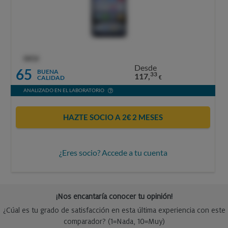
OCU
Desde
65
BUENA
33
117,
CALIDAD
€
ANALIZADO EN EL LABORATORIO
HAZTE SOCIO A 2€ 2 MESES
¿Eres socio? Accede a tu cuenta