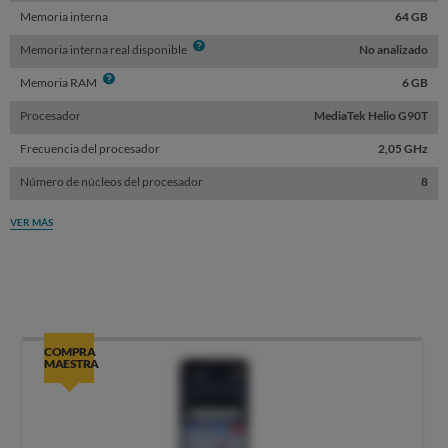
Memoria interna
64 GB
Info
Memoria interna real disponible
No analizado
Info
Memoria RAM
6 GB
Procesador
MediaTek Helio G90T
Frecuencia del procesador
2,05 GHz
Número de núcleos del procesador
8
VER MÁS
COMPRA
MAESTRA