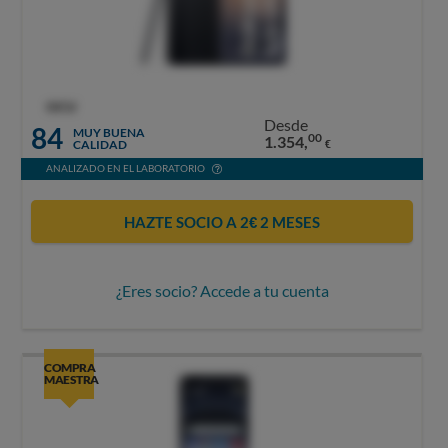
OCU
Desde
84
MUY BUENA
00
1.354,
CALIDAD
€
ANALIZADO EN EL LABORATORIO
HAZTE SOCIO A 2€ 2 MESES
¿Eres socio? Accede a tu cuenta
COMPRA
MAESTRA