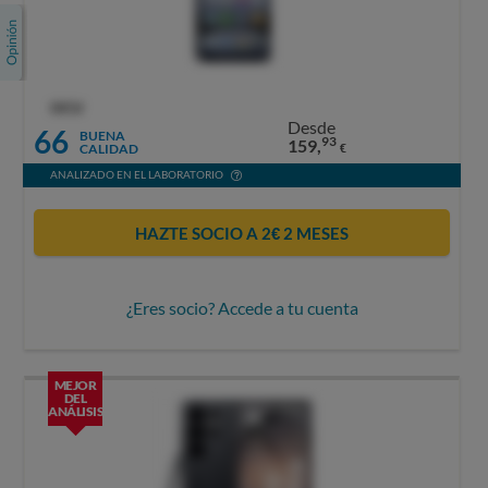
OCU
Desde
66
BUENA
93
159,
CALIDAD
€
ANALIZADO EN EL LABORATORIO
HAZTE SOCIO A 2€ 2 MESES
¿Eres socio? Accede a tu cuenta
MEJOR
DEL
ANÁLISIS