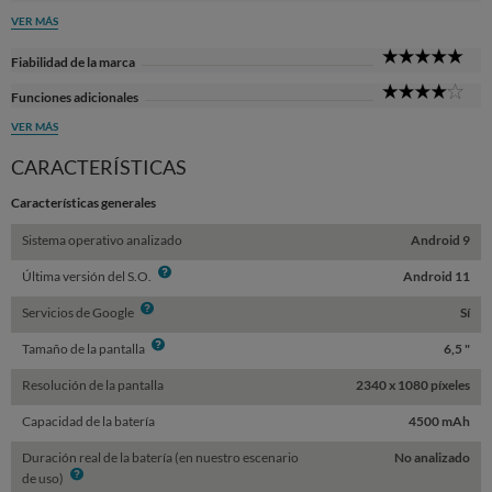
Sta
VER MÁS
5
Fiabilidad de la marca
Sta
4
Funciones adicionales
Sta
VER MÁS
CARACTERÍSTICAS
Características generales
Sistema operativo analizado
Android 9
Info
Última versión del S.O.
Android 11
Info
Servicios de Google
Sí
Info
Tamaño de la pantalla
6,5 "
Resolución de la pantalla
2340 x 1080 píxeles
Capacidad de la batería
4500 mAh
Duración real de la batería (en nuestro escenario
No analizado
Info
de uso)