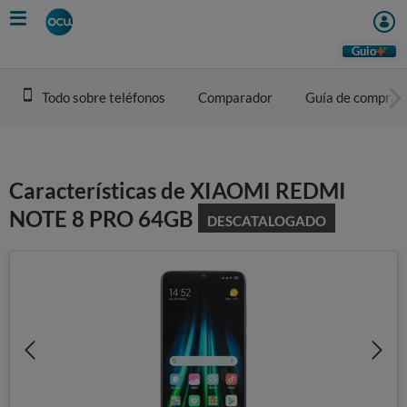
Skip
to
main
Guio
content
Todo sobre teléfonos
Comparador
Guía de compra
Características de XIAOMI REDMI
NOTE 8 PRO 64GB
DESCATALOGADO