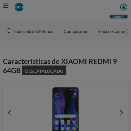
Skip
to
main
Guio
content
Todo sobre teléfonos
Comparador
Guía de compra
Características de XIAOMI REDMI 9
64GB
DESCATALOGADO