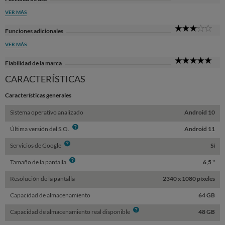
Sta
VER MÁS
3
Funciones adicionales
Sta
VER MÁS
5
Fiabilidad de la marca
Sta
CARACTERÍSTICAS
Características generales
Sistema operativo analizado
Android 10
Info
Última versión del S.O.
Android 11
Info
Servicios de Google
Sí
Info
Tamaño de la pantalla
6,5 "
Resolución de la pantalla
2340 x 1080 píxeles
Capacidad de almacenamiento
64 GB
Info
Capacidad de almacenamiento real disponible
48 GB