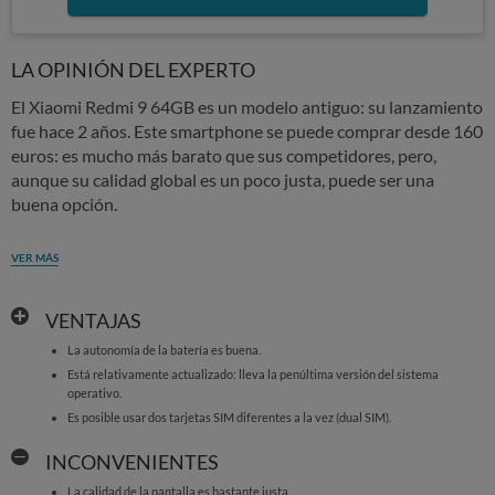
LA OPINIÓN DEL EXPERTO
El Xiaomi Redmi 9 64GB es un modelo antiguo: su lanzamiento
fue hace 2 años. Este smartphone se puede comprar desde 160
euros: es mucho más barato que sus competidores, pero,
aunque su calidad global es un poco justa, puede ser una
buena opción.
VER MÁS
VENTAJAS
La autonomía de la batería es buena.
Está relativamente actualizado: lleva la penúltima versión del sistema
operativo.
Es posible usar dos tarjetas SIM diferentes a la vez (dual SIM).
INCONVENIENTES
La calidad de la pantalla es bastante justa.