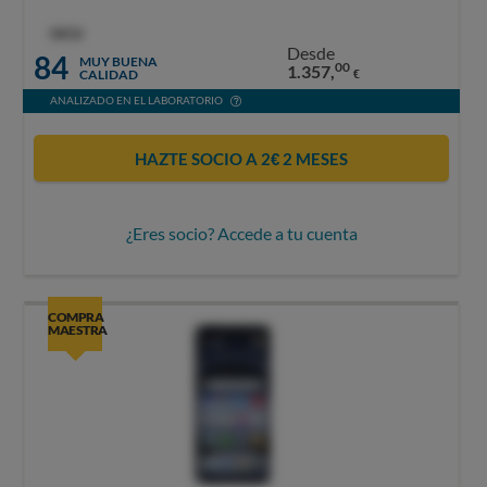
OCU
Desde
84
MUY BUENA
00
1.357,
CALIDAD
€
ANALIZADO EN EL LABORATORIO
HAZTE SOCIO A 2€ 2 MESES
¿Eres socio? Accede a tu cuenta
COMPRA
MAESTRA