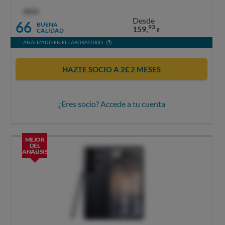
OCU
Desde
66
BUENA
93
159,
CALIDAD
€
ANALIZADO EN EL LABORATORIO
HAZTE SOCIO A 2€ 2 MESES
¿Eres socio? Accede a tu cuenta
MEJOR
DEL
ANÁLISIS