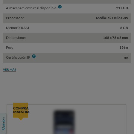
Info
Almacenamiento real disponible
217 GB
Procesador
MediaTek Helio G85
Memoria RAM
8 GB
Dimensiones
168 x 78 x 8 mm
Peso
196 g
Info
Certificación IP
no
VER MÁS
COMPRA
MAESTRA