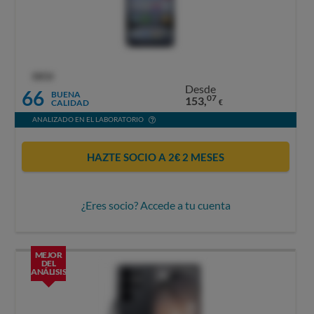
OCU
Desde
66
BUENA
07
153,
CALIDAD
€
ANALIZADO EN EL LABORATORIO
HAZTE SOCIO A 2€ 2 MESES
¿Eres socio? Accede a tu cuenta
MEJOR
DEL
ANÁLISIS