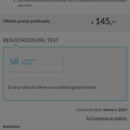
Está relativamente desactualizado: lleva la antepenúltima versión del sistema
operativo.
145,
Último precio publicado
00
€
RESULTADOS DEL TEST
58
CALIDAD
MEDIA
Este producto tiene una calidad global media
Fecha del test:
febrero 2024
Así hacemos el análisis
Resultados