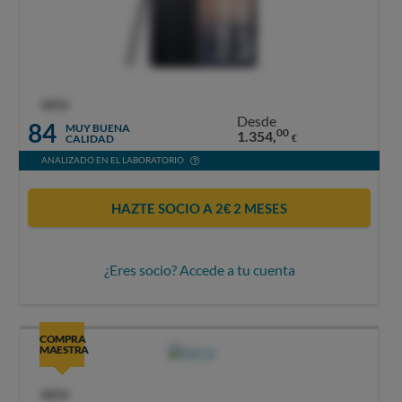
OCU
Desde
84
MUY BUENA
00
1.354,
CALIDAD
€
ANALIZADO EN EL LABORATORIO
HAZTE SOCIO A 2€ 2 MESES
¿Eres socio? Accede a tu cuenta
COMPRA
MAESTRA
OCU