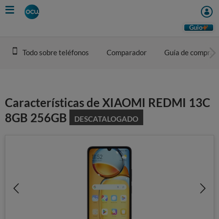
Skip
to
main
Guio
content
Todo sobre teléfonos
Comparador
Guía de compra
Características de XIAOMI REDMI 13C
8GB 256GB
DESCATALOGADO