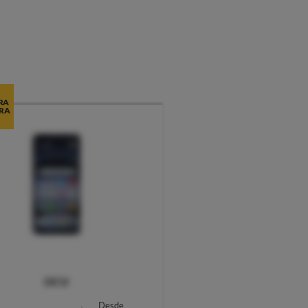
RA
RA
OCU
Desde