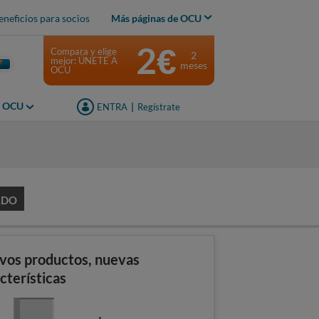
eneficios para socios
Más páginas de OCU
2€
Compara y elige
2
mejor: ÚNETE A
meses
OCU
s OCU
ENTRA
|
Regístrate
s
ADO
vos productos, nuevas
cterísticas