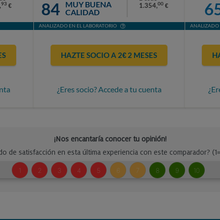
84
6
MUY BUENA
93
00
,
1.354,
€
€
CALIDAD
ANALIZADO EN EL LABORATORIO
ANALIZADO 
ES
HAZTE SOCIO A 2€ 2 MESES
H
nta
¿Eres socio? Accede a tu cuenta
¿Er