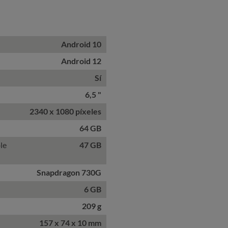
Android 10
Android 12
Sí
6,5 "
2340 x 1080 píxeles
64 GB
le
47 GB
Snapdragon 730G
6 GB
209 g
157 x 74 x 10 mm