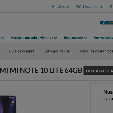
Movilízate
OCU Inversiones
B
Guio
Asesorarme sobre vivienda
Informarme
Ver ventaja
Guía de compra
Consejos de uso
Todos los contenido
OMI MI NOTE 10 LITE 64GB
DESCATALOG
Nue
cara