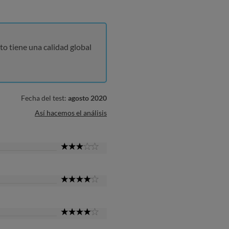
to tiene una calidad global
Fecha del test:
agosto 2020
Así hacemos el análisis
3
Star
4
Star
4
Star