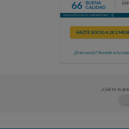
66
BUENA
159
CALIDAD
ANALIZADO EN EL LABORATORIO
HAZTE SOCIO A 2€ 2 MES
¿Eres socio? Accede a tu cue