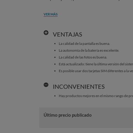
VER MÁS
VENTAJAS
La calidad de la pantalla es buena.
La autonomía de la batería es excelente.
La calidad de las fotos es buena.
Está actualizado: tiene la última versión del sist
Es posible usar dos tarjetas SIM diferentes a la v
INCONVENIENTES
Hay productos mejores en el mismo rango de pre
Último precio publicado