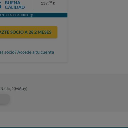
5
BUENA
00
139,
€
CALIDAD
EN EL LABORATORIO
AZTE SOCIO A 2€ 2 MESES
es socio? Accede a tu cuenta