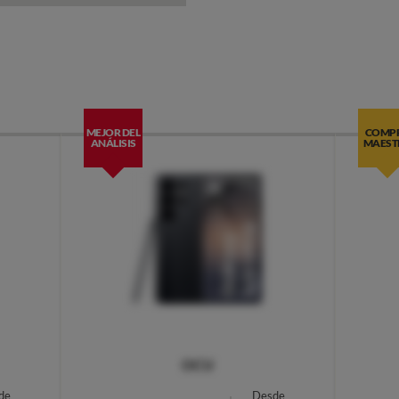
MEJOR DEL
COMP
ANÁLISIS
MAEST
OCU
de
Desde