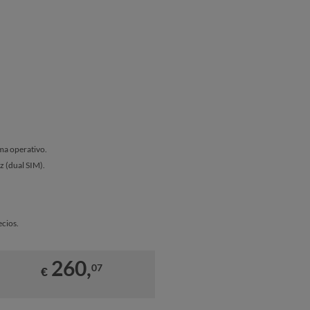
ema operativo.
ez (dual SIM).
cios.
260,
07
€