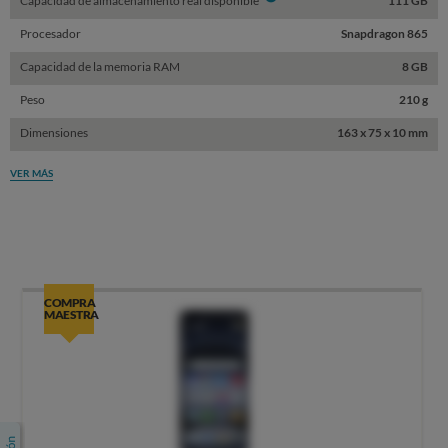
Capacidad de almacenamiento real disponible
111 GB
Procesador
Snapdragon 865
Capacidad de la memoria RAM
8 GB
Peso
210 g
Dimensiones
163 x 75 x 10 mm
VER MÁS
COMPRA
MAESTRA