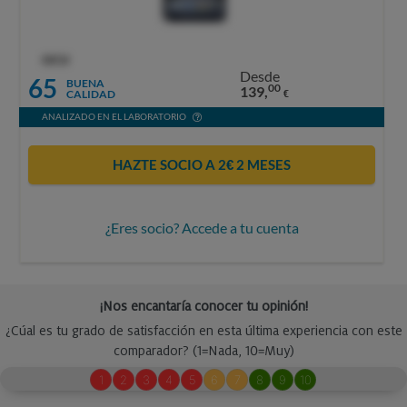
OCU
Desde
65
BUENA
00
139,
CALIDAD
€
ANALIZADO EN EL LABORATORIO
HAZTE SOCIO A 2€ 2 MESES
¿Eres socio? Accede a tu cuenta