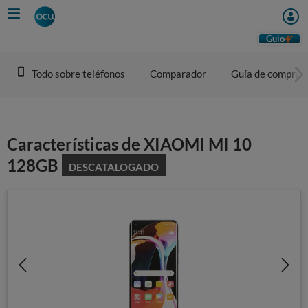
Skip
to
main
Guio
content
Todo sobre teléfonos
Comparador
Guía de compra
Características de XIAOMI MI 10
128GB
DESCATALOGADO