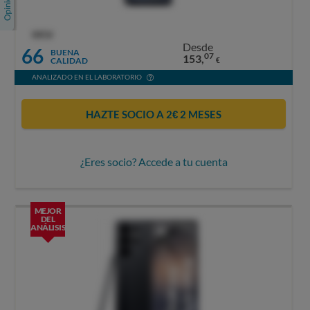
OCU
Desde
66
BUENA
07
153,
CALIDAD
€
ANALIZADO EN EL LABORATORIO
HAZTE SOCIO A 2€ 2 MESES
¿Eres socio? Accede a tu cuenta
MEJOR
DEL
ANÁLISIS