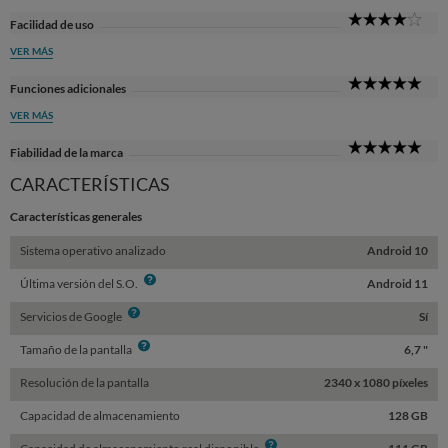
4
Facilidad de uso
Sta
VER MÁS
5
Funciones adicionales
Sta
VER MÁS
5
Fiabilidad de la marca
Sta
CARACTERÍSTICAS
Características generales
Sistema operativo analizado
Android 10
Info
Última versión del S.O.
Android 11
Info
Servicios de Google
Sí
Info
Tamaño de la pantalla
6,7 "
Resolución de la pantalla
2340 x 1080 píxeles
Capacidad de almacenamiento
128 GB
Info