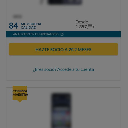
OCU
Desde
84
MUY BUENA
00
1.357,
CALIDAD
€
ANALIZADO EN EL LABORATORIO
HAZTE SOCIO A 2€ 2 MESES
¿Eres socio? Accede a tu cuenta
COMPRA
MAESTRA