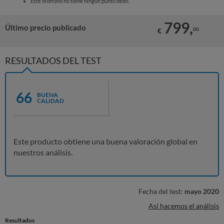
Este teléfono no tiene ningún punto débil.
799,
Último precio publicado
00
€
RESULTADOS DEL TEST
66
BUENA
CALIDAD
Este producto obtiene una buena valoración global en
nuestros análisis.
Fecha del test:
mayo 2020
Así hacemos el análisis
Resultados