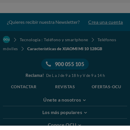
¿Quieres recibir nuestra Newsletter?
Crea una cuenta
Tecnología : Teléfono y smartphone
Teléfonos
móviles
Características de XIAOMI MI 10 128GB
900 055 105
Reclama!
De L a J de 9 a 18 h y V de 9 a 14 h
CONTACTAR
REVISTAS
OFERTAS-OCU
Únete a nosotros
Los más populares
Conoce OCU