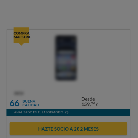
COMPRA
MAESTRA
OCU
Desde
66
BUENA
93
159,
CALIDAD
€
ANALIZADO EN EL LABORATORIO
HAZTE SOCIO A 2€ 2 MESES