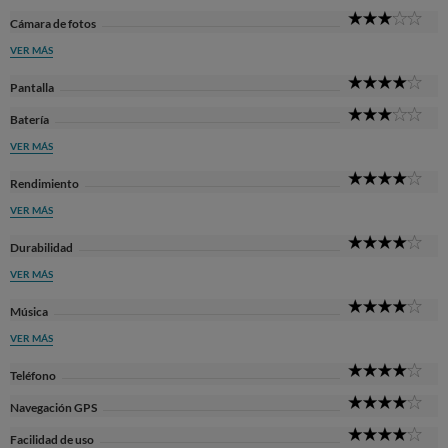
3
Cámara de fotos
Sta
VER MÁS
4
Pantalla
Sta
3
Batería
Sta
VER MÁS
4
Rendimiento
Sta
VER MÁS
4
Durabilidad
Sta
VER MÁS
4
Música
Sta
VER MÁS
4
Teléfono
Sta
4
Navegación GPS
Sta
4
Facilidad de uso