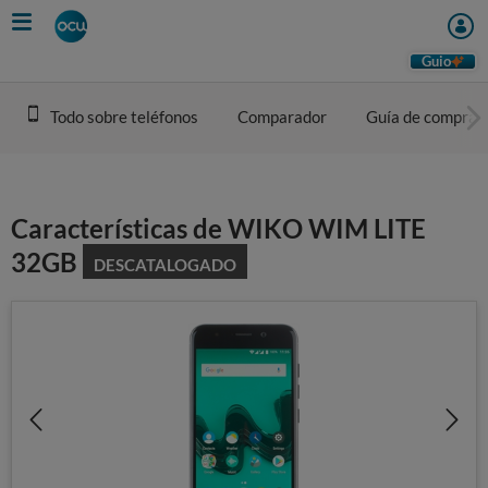
Skip
to
main
Guio
content
Todo sobre teléfonos
Comparador
Guía de compra
Características de WIKO WIM LITE
32GB
DESCATALOGADO