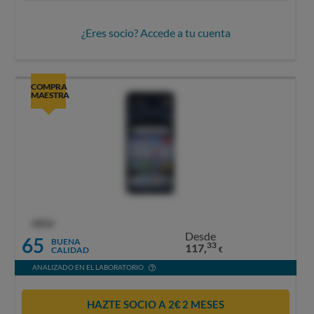
¿Eres socio? Accede a tu cuenta
COMPRA
MAESTRA
OCU
Desde
65
BUENA
33
117,
CALIDAD
€
ANALIZADO EN EL LABORATORIO
HAZTE SOCIO A 2€ 2 MESES