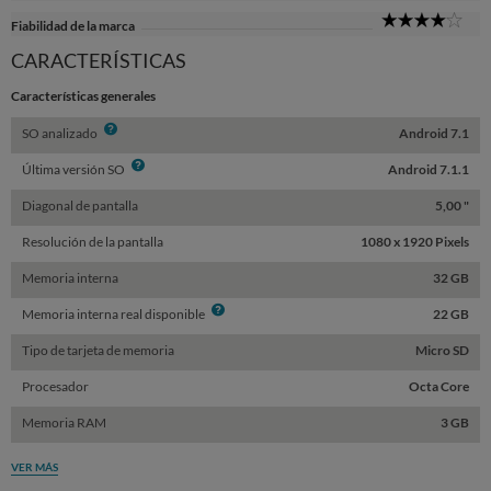
Sta
4
Fiabilidad de la marca
Sta
CARACTERÍSTICAS
Características generales
Info
SO analizado
Android 7.1
Info
Última versión SO
Android 7.1.1
Diagonal de pantalla
5,00 "
Resolución de la pantalla
1080 x 1920 Pixels
Memoria interna
32 GB
Info
Memoria interna real disponible
22 GB
Tipo de tarjeta de memoria
Micro SD
Procesador
Octa Core
Memoria RAM
3 GB
VER MÁS