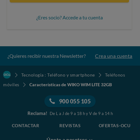
¿Eres socio? Accede a tu cuenta
¿Quieres recibir nuestra Newsletter?
Crea una cuenta
Tecnología : Teléfono y smartphone
Teléfonos
móviles
Características de WIKO WIM LITE 32GB
900 055 105
Reclama!
De L a J de 9 a 18 h y V de 9 a 14 h
CONTACTAR
REVISTAS
OFERTAS-OCU
Únete a nosotros