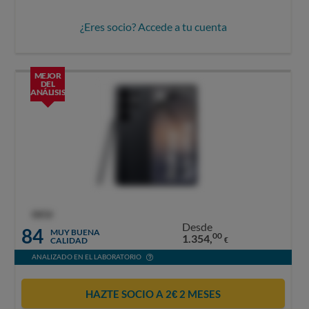
¿Eres socio? Accede a tu cuenta
MEJOR
DEL
ANÁLISIS
OCU
Desde
84
MUY BUENA
00
1.354,
CALIDAD
€
ANALIZADO EN EL LABORATORIO
HAZTE SOCIO A 2€ 2 MESES