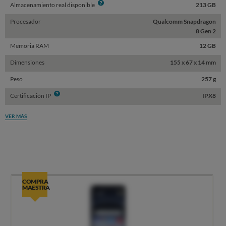
Info
Almacenamiento real disponible
213 GB
Procesador
Qualcomm Snapdragon
8 Gen 2
Memoria RAM
12 GB
Dimensiones
155 x 67 x 14 mm
Peso
257 g
Info
Certificación IP
IPX8
VER MÁS
COMPRA
MAESTRA