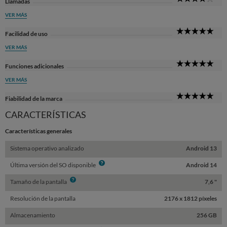
Llamadas
Sta
VER MÁS
5
Facilidad de uso
Sta
VER MÁS
5
Funciones adicionales
Sta
VER MÁS
5
Fiabilidad de la marca
Sta
CARACTERÍSTICAS
Características generales
Sistema operativo analizado
Android 13
Info
Última versión del SO disponible
Android 14
Info
Tamaño de la pantalla
7,6 "
Resolución de la pantalla
2176 x 1812 píxeles
Almacenamiento
256 GB