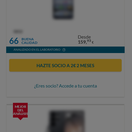
OCU
Desde
66
BUENA
93
159,
CALIDAD
€
ANALIZADO EN EL LABORATORIO
HAZTE SOCIO A 2€ 2 MESES
¿Eres socio? Accede a tu cuenta
MEJOR
DEL
ANÁLISIS