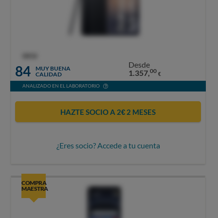
OCU
Desde
84
MUY BUENA
00
1.357,
CALIDAD
€
ANALIZADO EN EL LABORATORIO
HAZTE SOCIO A 2€ 2 MESES
¿Eres socio? Accede a tu cuenta
COMPRA
MAESTRA