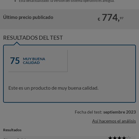
Está desactualizado: la versión del sistema operativo es antigua.
774,
Último precio publicado
97
€
RESULTADOS DEL TEST
75
MUY BUENA
CALIDAD
Este es un producto de muy buena calidad.
Fecha del test:
septiembre 2023
Así hacemos el análisis
Resultados
4