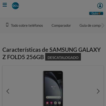
Skip
to
main
Guio
content
Todo sobre teléfonos
Comparador
Guía de compra
Características de SAMSUNG GALAXY
Z FOLD5 256GB
DESCATALOGADO