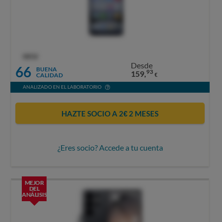
OCU
Desde
66
BUENA
93
159,
CALIDAD
€
ANALIZADO EN EL LABORATORIO
HAZTE SOCIO A 2€ 2 MESES
¿Eres socio? Accede a tu cuenta
MEJOR
DEL
ANÁLISIS