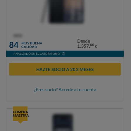
OCU
Desde
84
MUY BUENA
00
1.357,
CALIDAD
€
ANALIZADO EN EL LABORATORIO
HAZTE SOCIO A 2€ 2 MESES
¿Eres socio? Accede a tu cuenta
COMPRA
MAESTRA