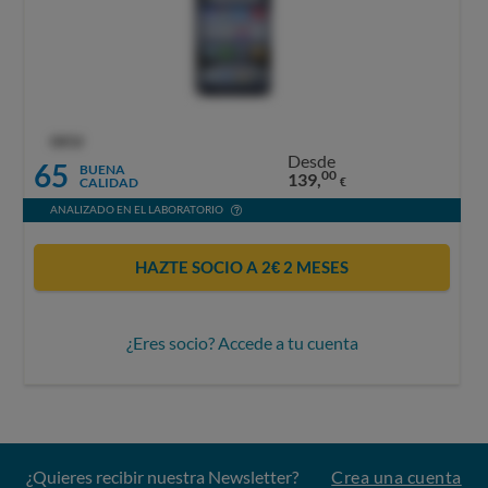
OCU
Desde
65
BUENA
00
139,
CALIDAD
€
ANALIZADO EN EL LABORATORIO
HAZTE SOCIO A 2€ 2 MESES
¿Eres socio? Accede a tu cuenta
¿Quieres recibir nuestra Newsletter?
Crea una cuenta