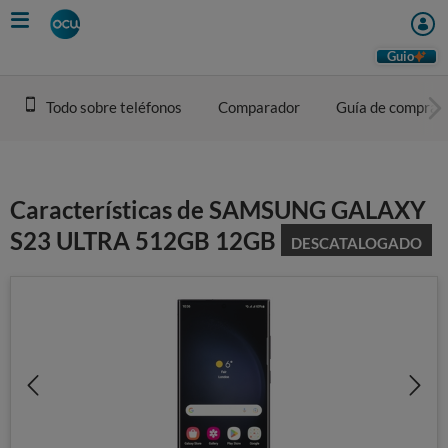
Skip
to
main
Guio
content
Todo sobre teléfonos
Comparador
Guía de compra
Características de SAMSUNG GALAXY
S23 ULTRA 512GB 12GB
DESCATALOGADO