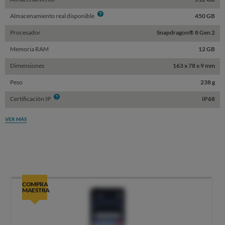
Info
Almacenamiento real disponible
450 GB
Procesador
Snapdragon® 8 Gen 2
Memoria RAM
12 GB
Dimensiones
163 x 78 x 9 mm
Peso
238 g
Info
Certificación IP
IP68
VER MÁS
COMPRA
MAESTRA