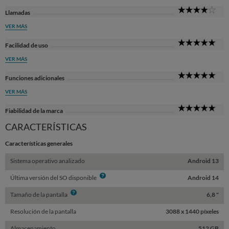
4
Llamadas
Sta
VER MÁS
5
Facilidad de uso
Sta
VER MÁS
5
Funciones adicionales
Sta
VER MÁS
5
Fiabilidad de la marca
Sta
CARACTERÍSTICAS
Características generales
Sistema operativo analizado
Android 13
Info
Última versión del SO disponible
Android 14
Info
Tamaño de la pantalla
6,8 "
Resolución de la pantalla
3088 x 1440 píxeles
Almacenamiento
512 GB