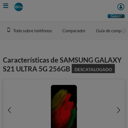
Skip
to
main
Guio
content
Todo sobre teléfonos
Comparador
Guía de compra
Características de SAMSUNG GALAXY
S21 ULTRA 5G 256GB
DESCATALOGADO