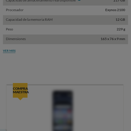
Capacidad de almacenamiento real disponible
217 GB
Procesador
Exynos 2100
Capacidad de la memoria RAM
12 GB
Peso
229 g
Dimensiones
165 x 76 x 9 mm
VER MÁS
COMPRA
MAESTRA