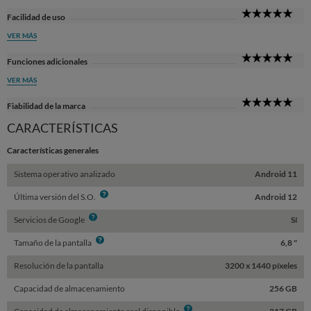
5
Facilidad de uso
Sta
VER MÁS
5
Funciones adicionales
Sta
VER MÁS
5
Fiabilidad de la marca
Sta
CARACTERÍSTICAS
Características generales
Sistema operativo analizado
Android 11
Info
Última versión del S.O.
Android 12
Info
Servicios de Google
Sí
Info
Tamaño de la pantalla
6,8 "
Resolución de la pantalla
3200 x 1440 píxeles
Capacidad de almacenamiento
256 GB
Info