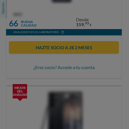
OCU
Desde
66
BUENA
93
159,
CALIDAD
€
ANALIZADO EN EL LABORATORIO
HAZTE SOCIO A 2€ 2 MESES
¿Eres socio? Accede a tu cuenta
MEJOR
DEL
ANÁLISIS