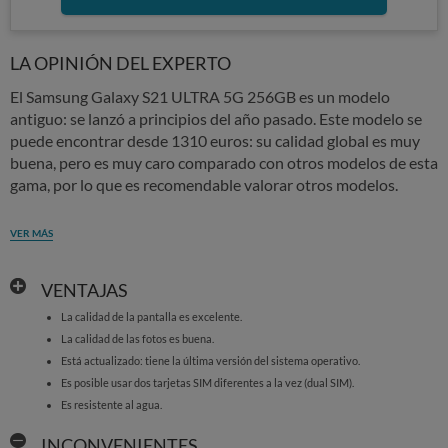
LA OPINIÓN DEL EXPERTO
El Samsung Galaxy S21 ULTRA 5G 256GB es un modelo
antiguo: se lanzó a principios del año pasado. Este modelo se
puede encontrar desde 1310 euros: su calidad global es muy
buena, pero es muy caro comparado con otros modelos de esta
gama, por lo que es recomendable valorar otros modelos.
VER MÁS
VENTAJAS
La calidad de la pantalla es excelente.
La calidad de las fotos es buena.
Está actualizado: tiene la última versión del sistema operativo.
Es posible usar dos tarjetas SIM diferentes a la vez (dual SIM).
Es resistente al agua.
INCONVENIENTES