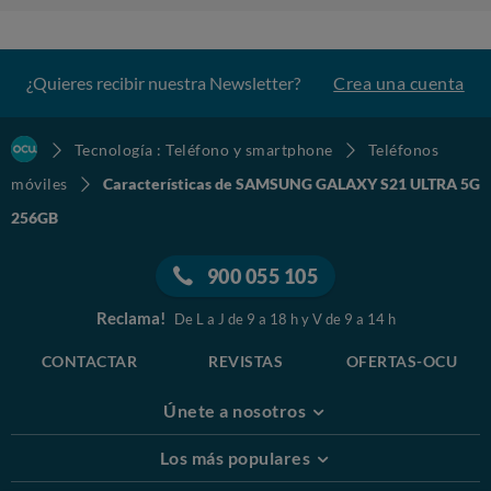
¿Quieres recibir nuestra Newsletter?
Crea una cuenta
Tecnología : Teléfono y smartphone
Teléfonos
móviles
Características de SAMSUNG GALAXY S21 ULTRA 5G
256GB
900 055 105
Reclama!
De L a J de 9 a 18 h y V de 9 a 14 h
CONTACTAR
REVISTAS
OFERTAS-OCU
Únete a nosotros
Los más populares