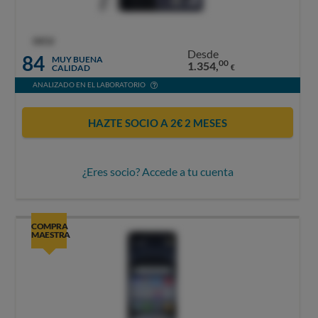
OCU
Desde
84
MUY BUENA
00
1.354,
CALIDAD
€
ANALIZADO EN EL LABORATORIO
HAZTE SOCIO A 2€ 2 MESES
¿Eres socio? Accede a tu cuenta
COMPRA
MAESTRA