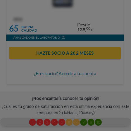
OCU
Desde
65
BUENA
00
139,
CALIDAD
€
ANALIZADO EN EL LABORATORIO
HAZTE SOCIO A 2€ 2 MESES
¿Eres socio? Accede a tu cuenta