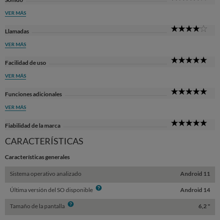
Sta
VER MÁS
4
Llamadas
Sta
VER MÁS
5
Facilidad de uso
Sta
VER MÁS
5
Funciones adicionales
Sta
VER MÁS
5
Fiabilidad de la marca
Sta
CARACTERÍSTICAS
Características generales
Sistema operativo analizado
Android 11
Info
Última versión del SO disponible
Android 14
Info
Tamaño de la pantalla
6,2 "