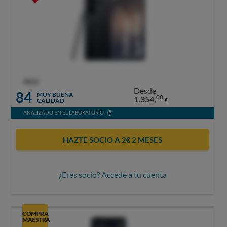
OCU
Desde
84
MUY BUENA
00
1.354,
CALIDAD
€
ANALIZADO EN EL LABORATORIO
HAZTE SOCIO A 2€ 2 MESES
¿Eres socio? Accede a tu cuenta
COMPRA
MAESTRA