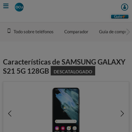
Skip
to
main
Guio
content
Todo sobre teléfonos
Comparador
Guía de compra
Características de SAMSUNG GALAXY
S21 5G 128GB
DESCATALOGADO