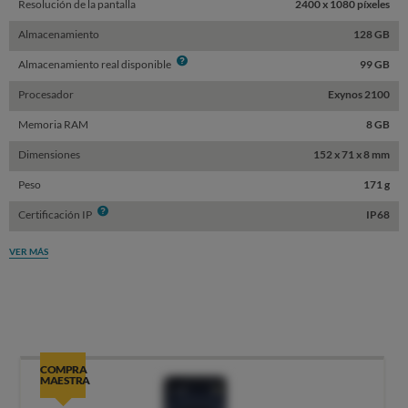
Resolución de la pantalla
2400 x 1080 píxeles
Almacenamiento
128 GB
Info
Almacenamiento real disponible
99 GB
Procesador
Exynos 2100
Memoria RAM
8 GB
Dimensiones
152 x 71 x 8 mm
Peso
171 g
Info
Certificación IP
IP68
VER MÁS
COMPRA
MAESTRA