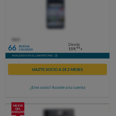
OCU
Desde
66
BUENA
93
159,
CALIDAD
€
ANALIZADO EN EL LABORATORIO
HAZTE SOCIO A 2€ 2 MESES
¿Eres socio? Accede a tu cuenta
MEJOR
DEL
ANÁLISIS