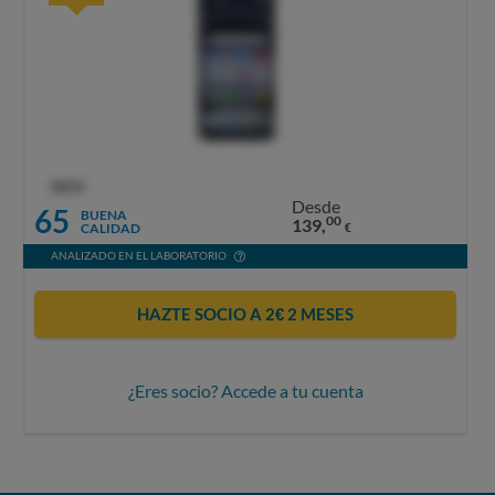
OCU
Desde
65
BUENA
00
139,
CALIDAD
€
ANALIZADO EN EL LABORATORIO
HAZTE SOCIO A 2€ 2 MESES
¿Eres socio? Accede a tu cuenta