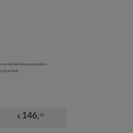
a versión del sistema operativo.
ez (dual SIM).
146,
31
€