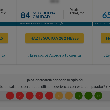
OCU
de
Desde
84
6
MUY BUENA
93
00
,
1.354,
€
€
CALIDAD
ANALIZADO EN EL LABORATORIO
ANALIZADO 
ES
HAZTE SOCIO A 2€ 2 MESES
H
nta
¿Eres socio? Accede a tu cuenta
¿Er