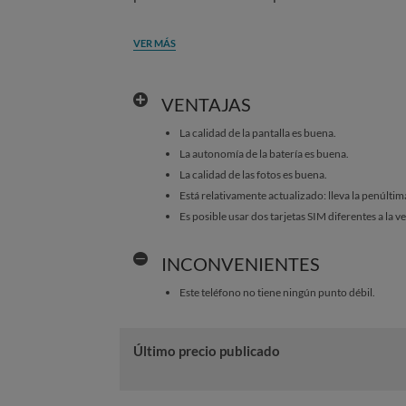
VER MÁS
VENTAJAS
La calidad de la pantalla es buena.
La autonomía de la batería es buena.
La calidad de las fotos es buena.
Está relativamente actualizado: lleva la penúltim
Es posible usar dos tarjetas SIM diferentes a la v
INCONVENIENTES
Este teléfono no tiene ningún punto débil.
Último precio publicado