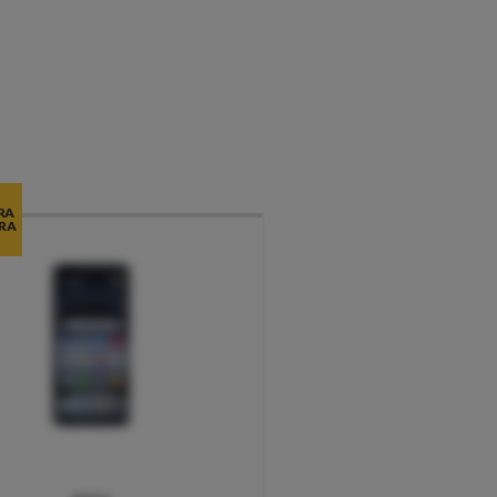
RA
RA