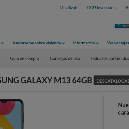
Movilízate
OCU Inversiones
B
Guio
Asesorarme sobre vivienda
Informarme
Ver ventaja
Guía de compra
Consejos de uso
Todos los contenido
AMSUNG GALAXY M13 64GB
DESCATALOGA
Nue
cara