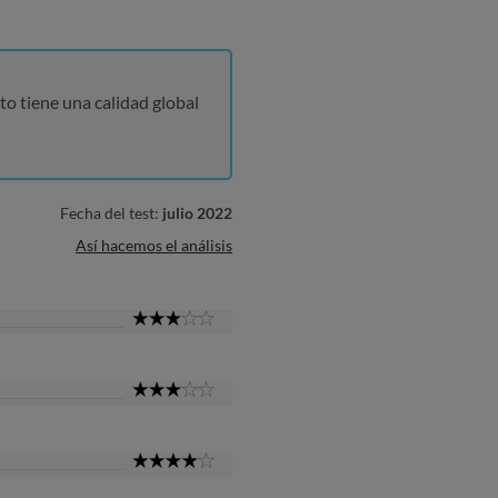
to tiene una calidad global
Fecha del test:
julio 2022
Así hacemos el análisis
3
Star
3
Star
4
Star