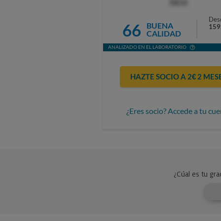
OCU
Des
66
BUENA
159
CALIDAD
ANALIZADO EN EL LABORATORIO
HAZTE SOCIO A 2€ 2 MES
¿Eres socio? Accede a tu cue