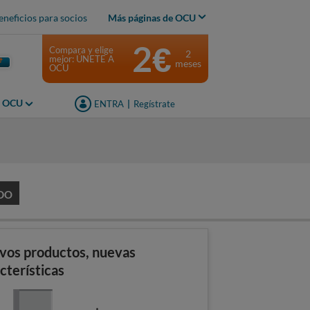
eneficios para socios
Más páginas de OCU
2€
Compara y elige
2
mejor: ÚNETE A
meses
OCU
s OCU
ENTRA
|
Regístrate
s
DO
vos productos, nuevas
cterísticas