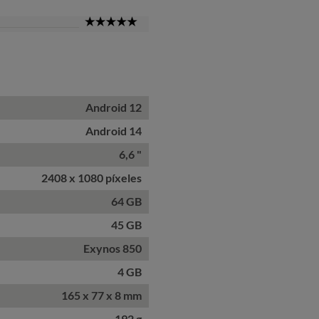
5
Star
Android 12
Android 14
6,6 "
2408 x 1080 píxeles
64 GB
45 GB
Exynos 850
4 GB
165 x 77 x 8 mm
192 g