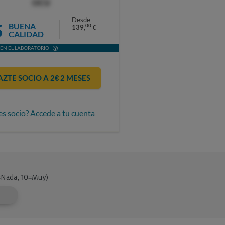
OCU
Desde
5
BUENA
00
139,
€
CALIDAD
EN EL LABORATORIO
AZTE SOCIO A 2€ 2 MESES
es socio? Accede a tu cuenta