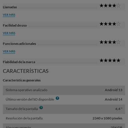
4
Llamadas
Sta
VER MÁS
4
Facilidad de uso
Sta
VER MÁS
4
Funciones adicionales
Sta
VER MÁS
5
Fiabilidad de la marca
Sta
CARACTERÍSTICAS
Características generales
Sistema operativo analizado
Android 13
Info
Última versión del SO disponible
Android 14
Info
Tamaño de la pantalla
6,4 "
Resolución de la pantalla
2340 x 1080 píxeles
Almacenamiento
256 GB