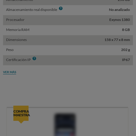
Info
Almacenamiento real disponible
No analizado
Procesador
Exynos 1380
Memoria RAM
8 GB
Dimensiones
158 x 77 x 8 mm
Peso
202 g
Info
Certificación IP
IP67
VER MÁS
COMPRA
MAESTRA