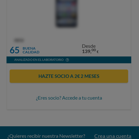
OCU
Desde
65
BUENA
00
139,
CALIDAD
€
ANALIZADO EN EL LABORATORIO
HAZTE SOCIO A 2€ 2 MESES
¿Eres socio? Accede a tu cuenta
¿Quieres recibir nuestra Newsletter?
Crea una cuenta