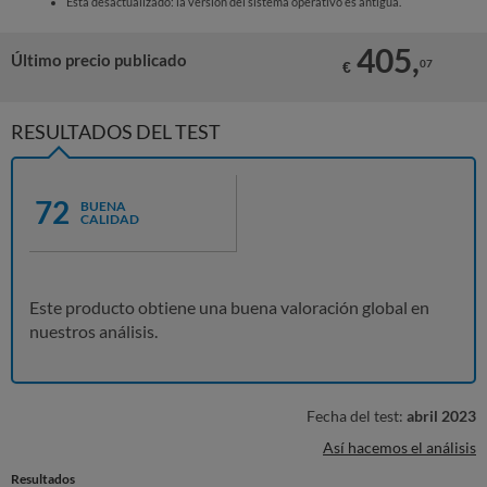
Está desactualizado: la versión del sistema operativo es antigua.
405,
Último precio publicado
07
€
RESULTADOS DEL TEST
72
BUENA
CALIDAD
Este producto obtiene una buena valoración global en
nuestros análisis.
Fecha del test:
abril 2023
Así hacemos el análisis
Resultados