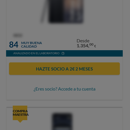
OCU
Desde
84
MUY BUENA
00
1.354,
CALIDAD
€
ANALIZADO EN EL LABORATORIO
HAZTE SOCIO A 2€ 2 MESES
¿Eres socio? Accede a tu cuenta
COMPRA
MAESTRA