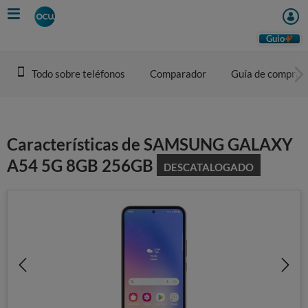
Skip
to
main
Guio
content
Todo sobre teléfonos
Comparador
Guía de compra
Características de SAMSUNG GALAXY
A54 5G 8GB 256GB
DESCATALOGADO