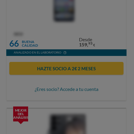
OCU
Desde
66
BUENA
93
159,
CALIDAD
€
ANALIZADO EN EL LABORATORIO
HAZTE SOCIO A 2€ 2 MESES
¿Eres socio? Accede a tu cuenta
MEJOR
DEL
ANÁLISIS