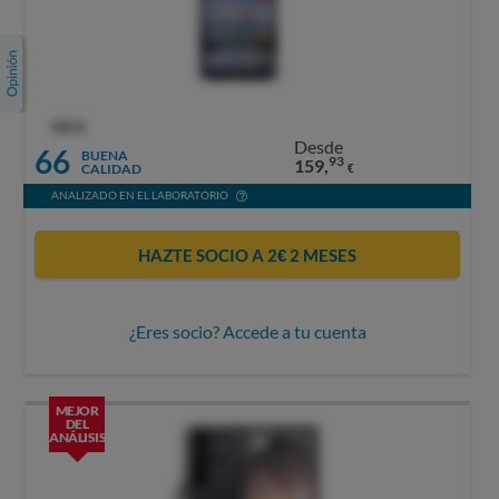
OCU
Desde
66
BUENA
93
159,
CALIDAD
€
ANALIZADO EN EL LABORATORIO
HAZTE SOCIO A 2€ 2 MESES
¿Eres socio? Accede a tu cuenta
MEJOR
DEL
ANÁLISIS