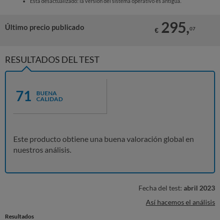
Está desactualizado: la versión del sistema operativo es antigua.
295,
Último precio publicado
07
€
RESULTADOS DEL TEST
71
BUENA
CALIDAD
Este producto obtiene una buena valoración global en
nuestros análisis.
Fecha del test:
abril 2023
Así hacemos el análisis
Resultados