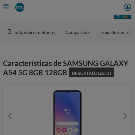
Skip
to
main
Guio
content
Todo sobre teléfonos
Comparador
Guía de compra
Características de SAMSUNG GALAXY
A54 5G 8GB 128GB
DESCATALOGADO