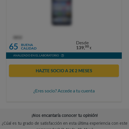
OCU
Desde
65
BUENA
00
139,
CALIDAD
€
ANALIZADO EN EL LABORATORIO
HAZTE SOCIO A 2€ 2 MESES
¿Eres socio? Accede a tu cuenta