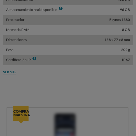
Info
Almacenamiento real disponible
96 GB
Procesador
Exynos 1380
Memoria RAM
8 GB
Dimensiones
158 x 77 x 8 mm
Peso
202 g
Info
Certificación IP
IP67
VER MÁS
COMPRA
MAESTRA