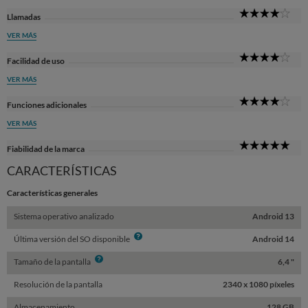
4
Llamadas
Sta
VER MÁS
4
Facilidad de uso
Sta
VER MÁS
4
Funciones adicionales
Sta
VER MÁS
5
Fiabilidad de la marca
Sta
CARACTERÍSTICAS
Características generales
Sistema operativo analizado
Android 13
Info
Última versión del SO disponible
Android 14
Info
Tamaño de la pantalla
6,4 "
Resolución de la pantalla
2340 x 1080 píxeles
Almacenamiento
128 GB