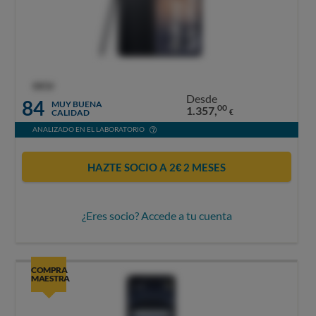
OCU
Desde
84
MUY BUENA
00
1.357,
CALIDAD
€
ANALIZADO EN EL LABORATORIO
HAZTE SOCIO A 2€ 2 MESES
¿Eres socio? Accede a tu cuenta
COMPRA
MAESTRA