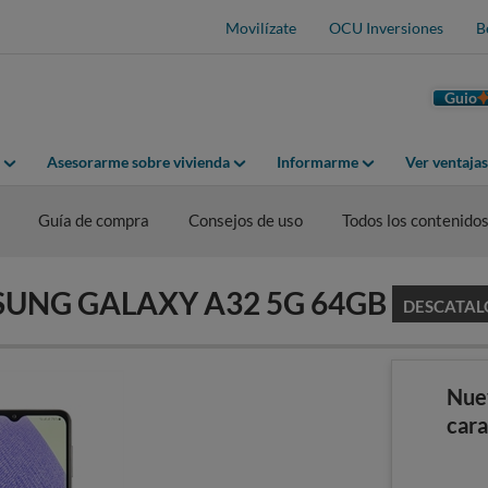
Movilízate
OCU Inversiones
B
Guio
Asesorarme sobre vivienda
Informarme
Ver ventaja
Guía de compra
Consejos de uso
Todos los contenido
AMSUNG GALAXY A32 5G 64GB
DESCATA
Nue
cara