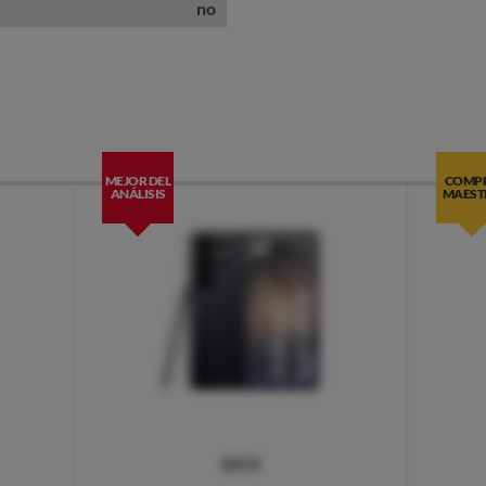
no
MEJOR DEL
COMP
ANÁLISIS
MAEST
OCU