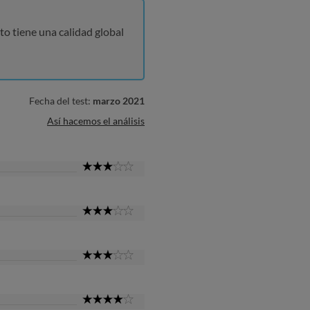
to tiene una calidad global
Fecha del test:
marzo 2021
Así hacemos el análisis
3
Star
3
Star
3
Star
4