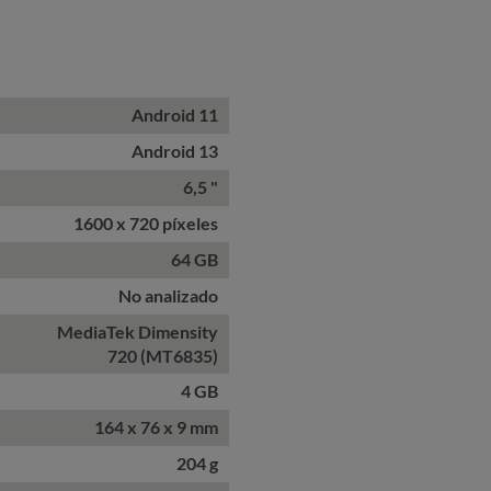
Star
Android 11
Android 13
6,5 "
1600 x 720 píxeles
64 GB
No analizado
MediaTek Dimensity
720 (MT6835)
4 GB
164 x 76 x 9 mm
204 g