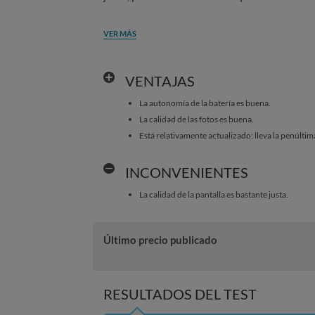
VER MÁS
VENTAJAS
La autonomía de la batería es buena.
La calidad de las fotos es buena.
Está relativamente actualizado: lleva la penúltim
INCONVENIENTES
La calidad de la pantalla es bastante justa.
Último precio publicado
RESULTADOS DEL TEST