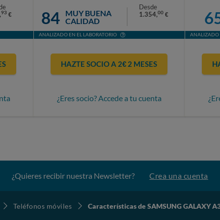
de
Desde
84
6
MUY BUENA
93
00
,
1.354,
€
€
CALIDAD
ANALIZADO EN EL LABORATORIO
ANALIZADO 
ES
HAZTE SOCIO A 2€ 2 MESES
H
nta
¿Eres socio? Accede a tu cuenta
¿Er
¿Quieres recibir nuestra Newsletter?
Crea una cuenta
Teléfonos móviles
Características de SAMSUNG GALAXY A