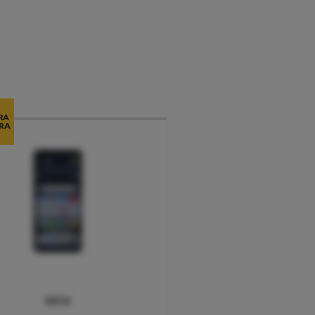
RA
RA
OCU