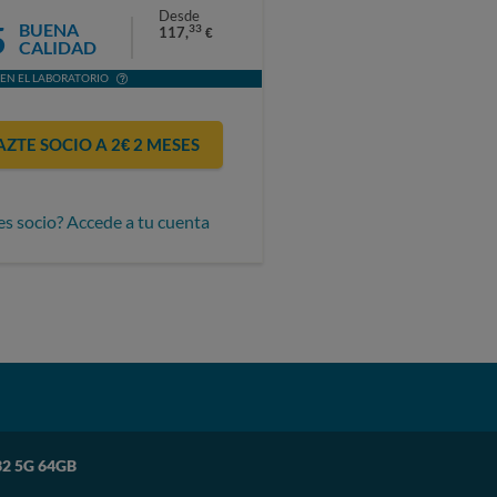
Desde
5
BUENA
33
117,
€
CALIDAD
EN EL LABORATORIO
AZTE SOCIO A 2€ 2 MESES
es socio? Accede a tu cuenta
32 5G 64GB