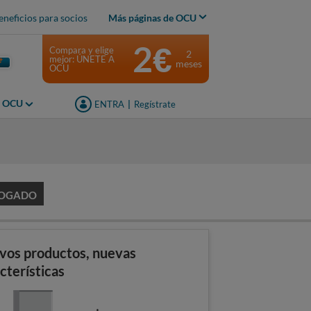
eneficios para socios
Más páginas de OCU
2€
Compara y elige
2
mejor: ÚNETE A
meses
OCU
s OCU
ENTRA
|
Regístrate
s
LOGADO
vos productos, nuevas
cterísticas