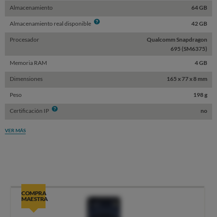
Almacenamiento
64 GB
Info
Almacenamiento real disponible
42 GB
Procesador
Qualcomm Snapdragon
695 (SM6375)
Memoria RAM
4 GB
Dimensiones
165 x 77 x 8 mm
Peso
198 g
Info
Certificación IP
no
VER MÁS
COMPRA
MAESTRA