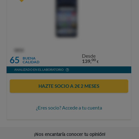
OCU
Desde
65
BUENA
00
139,
CALIDAD
€
ANALIZADO EN EL LABORATORIO
HAZTE SOCIO A 2€ 2 MESES
¿Eres socio? Accede a tu cuenta