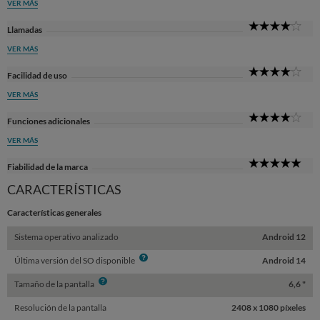
VER MÁS
4
Llamadas
Sta
VER MÁS
4
Facilidad de uso
Sta
VER MÁS
4
Funciones adicionales
Sta
VER MÁS
5
Fiabilidad de la marca
Sta
CARACTERÍSTICAS
Características generales
Sistema operativo analizado
Android 12
Info
Última versión del SO disponible
Android 14
Info
Tamaño de la pantalla
6,6 "
Resolución de la pantalla
2408 x 1080 píxeles