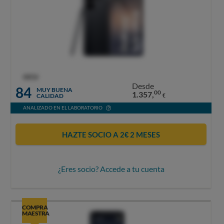
OCU
Desde
84
MUY BUENA
00
1.357,
CALIDAD
€
ANALIZADO EN EL LABORATORIO
HAZTE SOCIO A 2€ 2 MESES
¿Eres socio? Accede a tu cuenta
COMPRA
MAESTRA