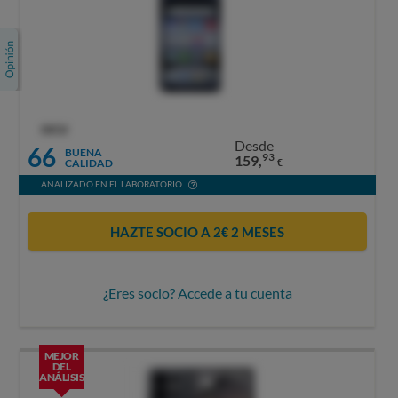
OCU
Desde
66
BUENA
93
159,
CALIDAD
€
ANALIZADO EN EL LABORATORIO
HAZTE SOCIO A 2€ 2 MESES
¿Eres socio? Accede a tu cuenta
MEJOR
DEL
ANÁLISIS