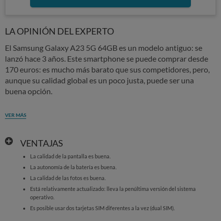
LA OPINIÓN DEL EXPERTO
El Samsung Galaxy A23 5G 64GB es un modelo antiguo: se
lanzó hace 3 años. Este smartphone se puede comprar desde
170 euros: es mucho más barato que sus competidores, pero,
aunque su calidad global es un poco justa, puede ser una
buena opción.
VER MÁS
VENTAJAS
La calidad de la pantalla es buena.
La autonomía de la batería es buena.
La calidad de las fotos es buena.
Está relativamente actualizado: lleva la penúltima versión del sistema
operativo.
Es posible usar dos tarjetas SIM diferentes a la vez (dual SIM).