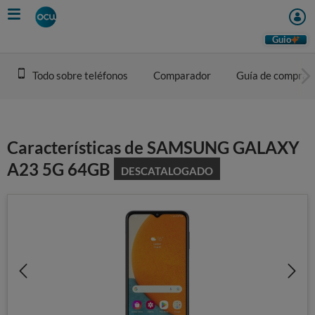
Skip
to
main
Guio
content
Todo sobre teléfonos
Comparador
Guía de compra
Características de SAMSUNG GALAXY
A23 5G 64GB
DESCATALOGADO