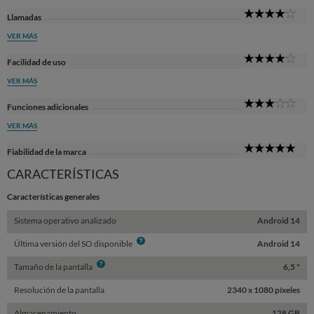
4
Llamadas
Sta
VER MÁS
4
Facilidad de uso
Sta
VER MÁS
3
Funciones adicionales
Sta
VER MÁS
5
Fiabilidad de la marca
Sta
CARACTERÍSTICAS
Características generales
Sistema operativo analizado
Android 14
Info
Última versión del SO disponible
Android 14
Info
Tamaño de la pantalla
6,5 "
Resolución de la pantalla
2340 x 1080 píxeles
Almacenamiento
128 GB