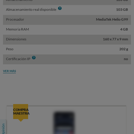
Info
Almacenamiento real disponible
103 GB
Procesador
MediaTek Helio G99
Memoria RAM
4 GB
Dimensiones
160 x 77 x 9 mm
Peso
202 g
Info
Certificación IP
no
VER MÁS
COMPRA
MAESTRA