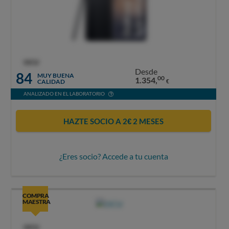
OCU
Desde
84
MUY BUENA
00
1.354,
CALIDAD
€
ANALIZADO EN EL LABORATORIO
HAZTE SOCIO A 2€ 2 MESES
¿Eres socio? Accede a tu cuenta
COMPRA
MAESTRA
OCU