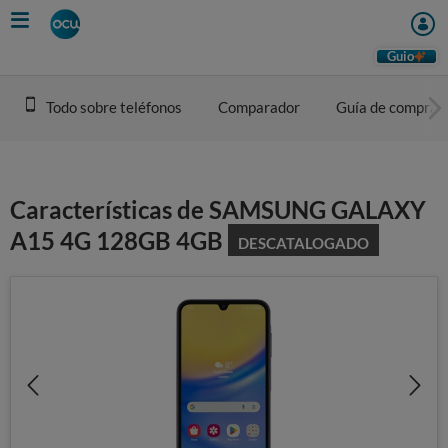
Skip
to
main
Guio
content
Todo sobre teléfonos
Comparador
Guía de compra
Características de SAMSUNG GALAXY
A15 4G 128GB 4GB
DESCATALOGADO