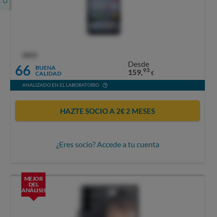
OCU
Desde
66
BUENA
93
159,
CALIDAD
€
ANALIZADO EN EL LABORATORIO
HAZTE SOCIO A 2€ 2 MESES
¿Eres socio? Accede a tu cuenta
MEJOR
DEL
ANÁLISIS