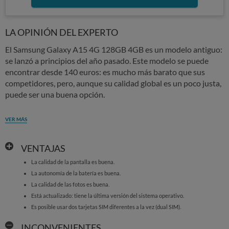
LA OPINIÓN DEL EXPERTO
El Samsung Galaxy A15 4G 128GB 4GB es un modelo antiguo:
se lanzó a principios del año pasado. Este modelo se puede
encontrar desde 140 euros: es mucho más barato que sus
competidores, pero, aunque su calidad global es un poco justa,
puede ser una buena opción.
VER MÁS
VENTAJAS
La calidad de la pantalla es buena.
La autonomía de la batería es buena.
La calidad de las fotos es buena.
Está actualizado: tiene la última versión del sistema operativo.
Es posible usar dos tarjetas SIM diferentes a la vez (dual SIM).
INCONVENIENTES