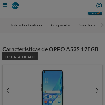
Skip
to
main
Guio
content
Todo sobre teléfonos
Comparador
Guía de compra
Características de OPPO A53S 128GB
DESCATALOGADO