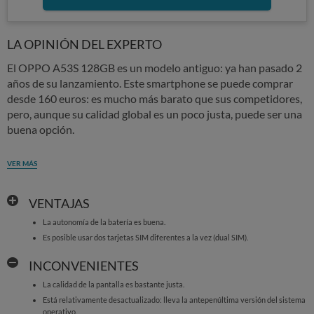
LA OPINIÓN DEL EXPERTO
El OPPO A53S 128GB es un modelo antiguo: ya han pasado 2
años de su lanzamiento. Este smartphone se puede comprar
desde 160 euros: es mucho más barato que sus competidores,
pero, aunque su calidad global es un poco justa, puede ser una
buena opción.
VER MÁS
VENTAJAS
La autonomía de la batería es buena.
Es posible usar dos tarjetas SIM diferentes a la vez (dual SIM).
INCONVENIENTES
La calidad de la pantalla es bastante justa.
Está relativamente desactualizado: lleva la antepenúltima versión del sistema
operativo.