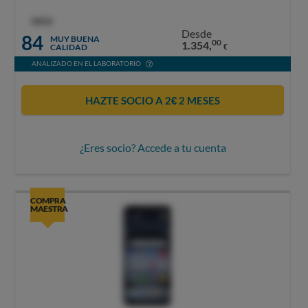
OCU
Desde
84
MUY BUENA
00
1.354,
CALIDAD
€
ANALIZADO EN EL LABORATORIO
HAZTE SOCIO A 2€ 2 MESES
¿Eres socio? Accede a tu cuenta
COMPRA
MAESTRA