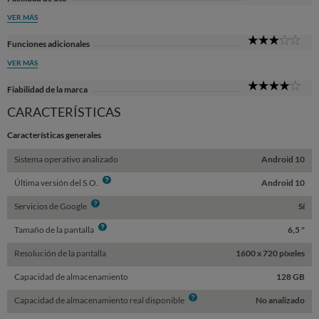
Sta
VER MÁS
3
Funciones adicionales
Sta
VER MÁS
4
Fiabilidad de la marca
Sta
CARACTERÍSTICAS
Características generales
Sistema operativo analizado
Android 10
Info
Última versión del S.O.
Android 10
Info
Servicios de Google
Sí
Info
Tamaño de la pantalla
6,5 "
Resolución de la pantalla
1600 x 720 píxeles
Capacidad de almacenamiento
128 GB
Info
Capacidad de almacenamiento real disponible
No analizado