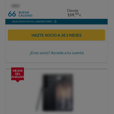
OCU
Desde
66
BUENA
93
159,
CALIDAD
€
ANALIZADO EN EL LABORATORIO
HAZTE SOCIO A 2€ 2 MESES
¿Eres socio? Accede a tu cuenta
MEJOR
DEL
ANÁLISIS