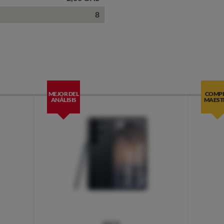
8
MEJOR DEL
COMP
ANÁLISIS
MAEST