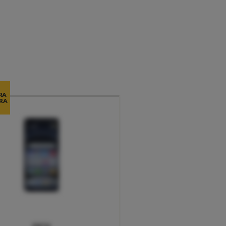
RA
RA