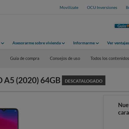
Movilízate
OCU Inversiones
B
Guio
Asesorarme sobre vivienda
Informarme
Ver ventaja
Guía de compra
Consejos de uso
Todos los contenido
O A5 (2020) 64GB
DESCATALOGADO
Nue
cara