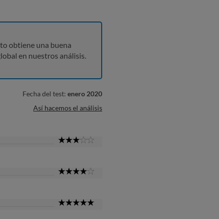
to obtiene una buena
lobal en nuestros análisis.
Fecha del test:
enero 2020
Así hacemos el análisis
3
Star
4
Star
5
Star