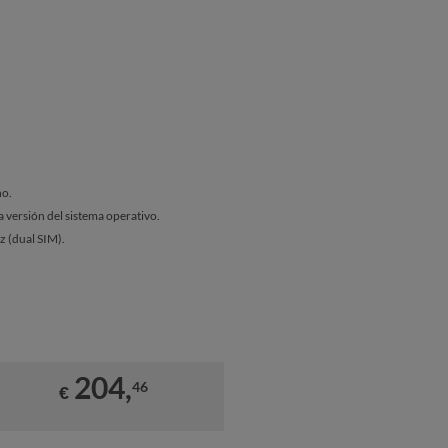
ño.
a versión del sistema operativo.
ez (dual SIM).
204,
46
€