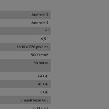
Android 9
Android 9
Sí
6,5 "
1600 x 720 píxeles
5000 mAh
50 horas
64 GB
45 GB
3 GB
Snapdragon 665
2,00 GHz