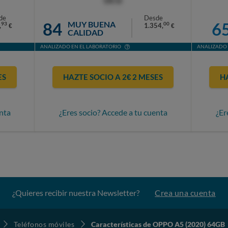
OCU
de
Desde
84
6
MUY BUENA
93
00
,
1.354,
€
€
CALIDAD
ANALIZADO EN EL LABORATORIO
ANALIZADO 
ES
HAZTE SOCIO A 2€ 2 MESES
H
nta
¿Eres socio? Accede a tu cuenta
¿Er
¿Quieres recibir nuestra Newsletter?
Crea una cuenta
Teléfonos móviles
Características de OPPO A5 (2020) 64GB