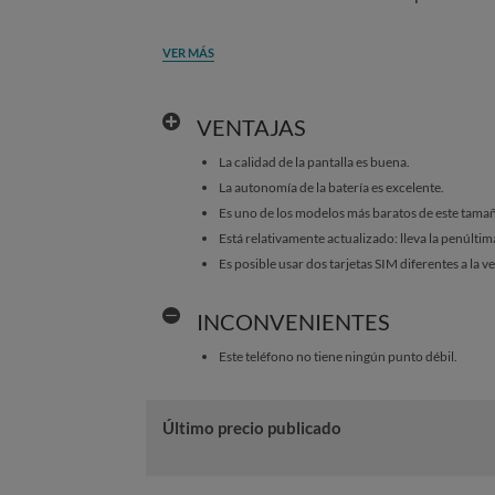
VER MÁS
VENTAJAS
La calidad de la pantalla es buena.
La autonomía de la batería es excelente.
Es uno de los modelos más baratos de este tama
Está relativamente actualizado: lleva la penúltim
Es posible usar dos tarjetas SIM diferentes a la v
INCONVENIENTES
Este teléfono no tiene ningún punto débil.
Último precio publicado