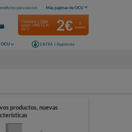
eneficios para socios
Más páginas de OCU
2€
Compara y elige
2
mejor: ÚNETE A
meses
OCU
s OCU
ENTRA
|
Regístrate
s
vos productos, nuevas
cterísticas