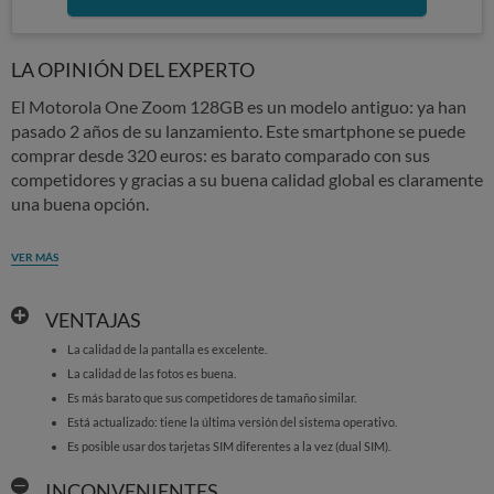
LA OPINIÓN DEL EXPERTO
El Motorola One Zoom 128GB es un modelo antiguo: ya han
pasado 2 años de su lanzamiento. Este smartphone se puede
comprar desde 320 euros: es barato comparado con sus
competidores y gracias a su buena calidad global es claramente
una buena opción.
VER MÁS
VENTAJAS
La calidad de la pantalla es excelente.
La calidad de las fotos es buena.
Es más barato que sus competidores de tamaño similar.
Está actualizado: tiene la última versión del sistema operativo.
Es posible usar dos tarjetas SIM diferentes a la vez (dual SIM).
INCONVENIENTES