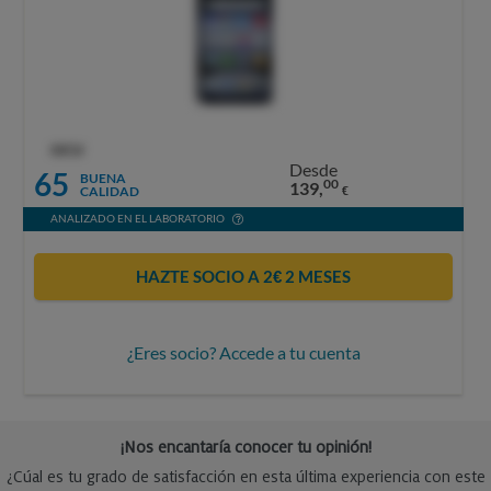
OCU
Desde
65
BUENA
00
139,
CALIDAD
€
ANALIZADO EN EL LABORATORIO
HAZTE SOCIO A 2€ 2 MESES
¿Eres socio? Accede a tu cuenta