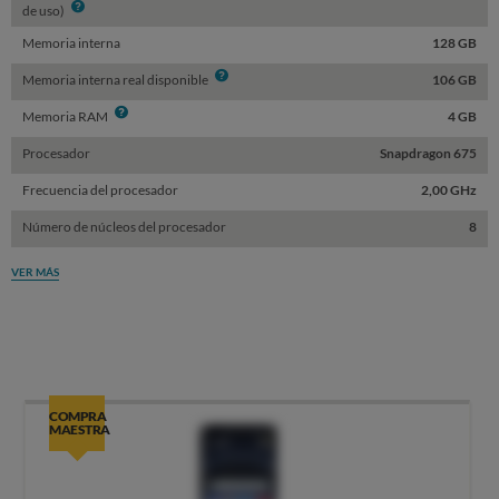
Info
de uso)
Memoria interna
128 GB
Info
Memoria interna real disponible
106 GB
Info
Memoria RAM
4 GB
Procesador
Snapdragon 675
Frecuencia del procesador
2,00 GHz
Número de núcleos del procesador
8
VER MÁS
COMPRA
MAESTRA