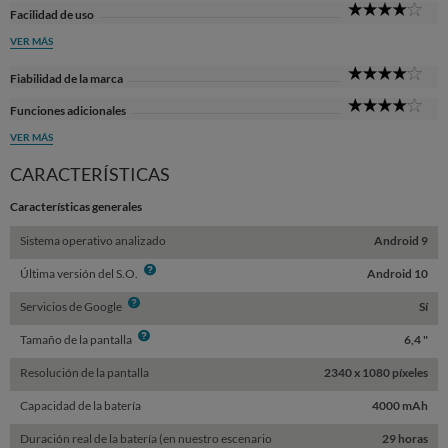
4
Facilidad de uso
Sta
VER MÁS
4
Fiabilidad de la marca
Sta
4
Funciones adicionales
Sta
VER MÁS
CARACTERÍSTICAS
Características generales
Sistema operativo analizado
Android 9
Info
Última versión del S.O.
Android 10
Info
Servicios de Google
Sí
Info
Tamaño de la pantalla
6,4 "
Resolución de la pantalla
2340 x 1080 píxeles
Capacidad de la batería
4000 mAh
Duración real de la batería (en nuestro escenario
29 horas