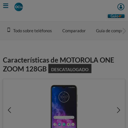
Skip
to
main
Guio
content
Todo sobre teléfonos
Comparador
Guía de compra
Características de MOTOROLA ONE
ZOOM 128GB
DESCATALOGADO