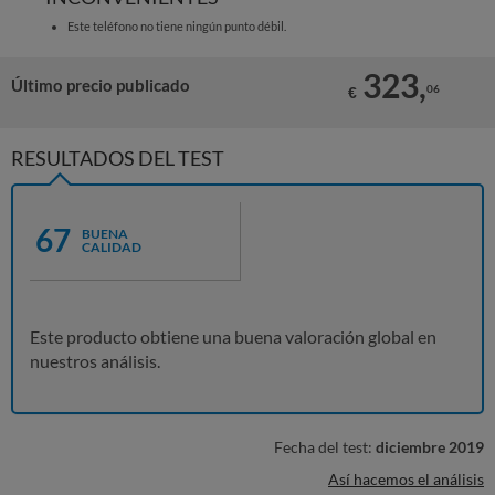
Este teléfono no tiene ningún punto débil.
323,
Último precio publicado
06
€
RESULTADOS DEL TEST
67
BUENA
CALIDAD
Este producto obtiene una buena valoración global en
nuestros análisis.
Fecha del test:
diciembre 2019
Así hacemos el análisis