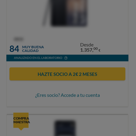
OCU
Desde
84
MUY BUENA
00
1.357,
CALIDAD
€
ANALIZADO EN EL LABORATORIO
HAZTE SOCIO A 2€ 2 MESES
¿Eres socio? Accede a tu cuenta
COMPRA
MAESTRA