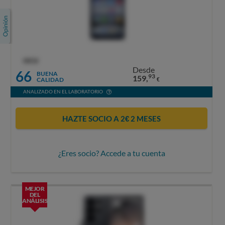
OCU
Desde
66
BUENA
93
159,
CALIDAD
€
ANALIZADO EN EL LABORATORIO
HAZTE SOCIO A 2€ 2 MESES
¿Eres socio? Accede a tu cuenta
MEJOR
DEL
ANÁLISIS