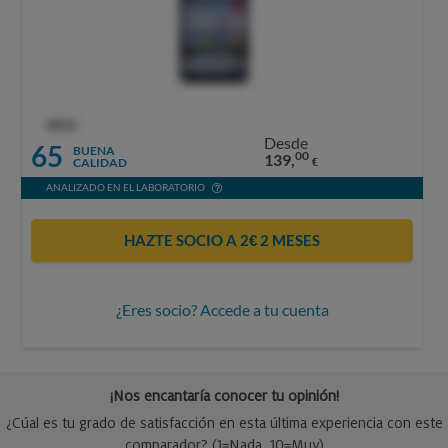
OCU
Desde
65
BUENA
00
139,
CALIDAD
€
ANALIZADO EN EL LABORATORIO
HAZTE SOCIO A 2€ 2 MESES
¿Eres socio? Accede a tu cuenta