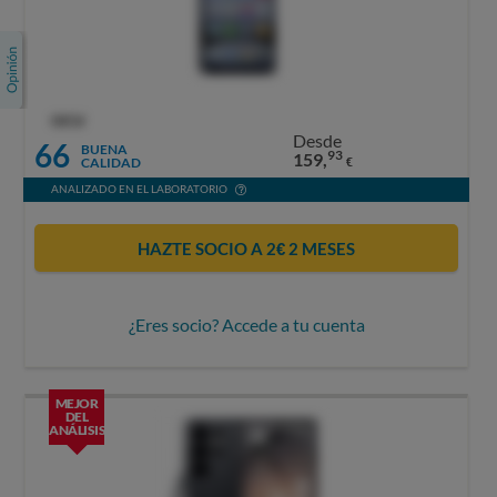
OCU
Desde
66
BUENA
93
159,
CALIDAD
€
ANALIZADO EN EL LABORATORIO
HAZTE SOCIO A 2€ 2 MESES
¿Eres socio? Accede a tu cuenta
MEJOR
DEL
ANÁLISIS