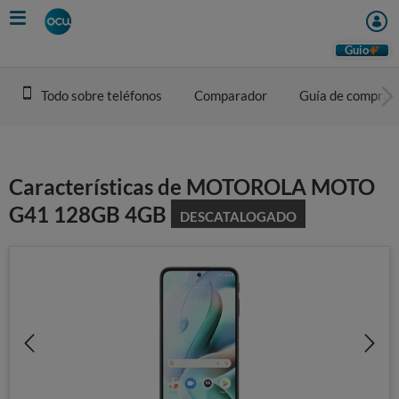
Skip
to
main
Guio
content
Todo sobre teléfonos
Comparador
Guía de compra
Características de MOTOROLA MOTO
G41 128GB 4GB
DESCATALOGADO