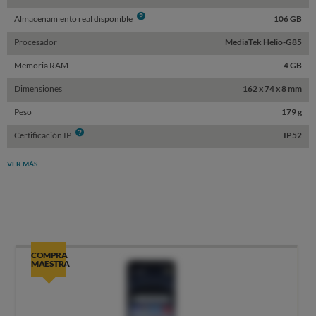
Info
Almacenamiento real disponible
106 GB
Procesador
MediaTek Helio-G85
Memoria RAM
4 GB
Dimensiones
162 x 74 x 8 mm
Peso
179 g
Info
Certificación IP
IP52
VER MÁS
COMPRA
MAESTRA