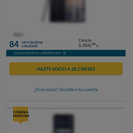
OCU
Desde
84
MUY BUENA
00
1.354,
CALIDAD
€
ANALIZADO EN EL LABORATORIO
HAZTE SOCIO A 2€ 2 MESES
¿Eres socio? Accede a tu cuenta
COMPRA
MAESTRA