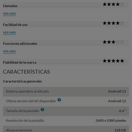
4
Llamadas
Sta
VER MÁS
4
Facilidad de uso
Sta
VER MÁS
3
Funciones adicionales
Sta
VER MÁS
5
Fiabilidad de la marca
Sta
CARACTERÍSTICAS
Características generales
Sistema operativo analizado
Android 11
Info
Última versión del SO disponible
Android 12
Info
Tamaño de la pantalla
6,4 "
Resolución de la pantalla
2400 x 1080 píxeles
Almacenamiento
128 GB