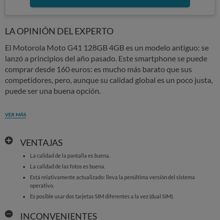
LA OPINIÓN DEL EXPERTO
El Motorola Moto G41 128GB 4GB es un modelo antiguo: se
lanzó a principios del año pasado. Este smartphone se puede
comprar desde 160 euros: es mucho más barato que sus
competidores, pero, aunque su calidad global es un poco justa,
puede ser una buena opción.
VER MÁS
VENTAJAS
La calidad de la pantalla es buena.
La calidad de las fotos es buena.
Está relativamente actualizado: lleva la penúltima versión del sistema
operativo.
Es posible usar dos tarjetas SIM diferentes a la vez (dual SIM).
INCONVENIENTES