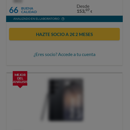
OCU
Desde
66
BUENA
07
153,
CALIDAD
€
ANALIZADO EN EL LABORATORIO
HAZTE SOCIO A 2€ 2 MESES
¿Eres socio? Accede a tu cuenta
MEJOR
DEL
ANÁLISIS