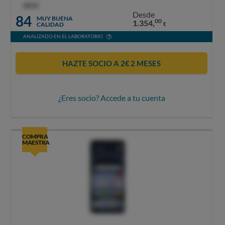
OCU
Desde
84
MUY BUENA
00
1.354,
CALIDAD
€
ANALIZADO EN EL LABORATORIO
HAZTE SOCIO A 2€ 2 MESES
¿Eres socio? Accede a tu cuenta
COMPRA
MAESTRA