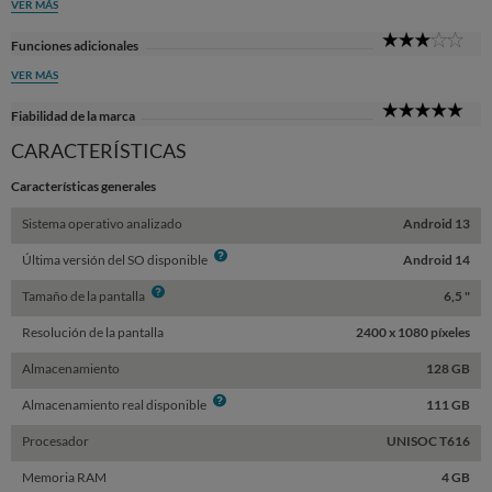
VER MÁS
3
Funciones adicionales
Sta
VER MÁS
5
Fiabilidad de la marca
Sta
CARACTERÍSTICAS
Características generales
Sistema operativo analizado
Android 13
Info
Última versión del SO disponible
Android 14
Info
Tamaño de la pantalla
6,5 "
Resolución de la pantalla
2400 x 1080 píxeles
Almacenamiento
128 GB
Info
Almacenamiento real disponible
111 GB
Procesador
UNISOC T616
Memoria RAM
4 GB