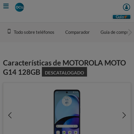
Skip
to
main
Guio
content
Todo sobre teléfonos
Comparador
Guía de compra
Características de MOTOROLA MOTO
G14 128GB
DESCATALOGADO