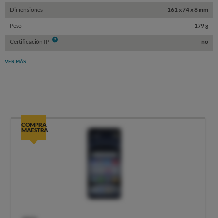
Dimensiones
161 x 74 x 8 mm
Peso
179 g
Info
Certificación IP
no
VER MÁS
COMPRA
MAESTRA