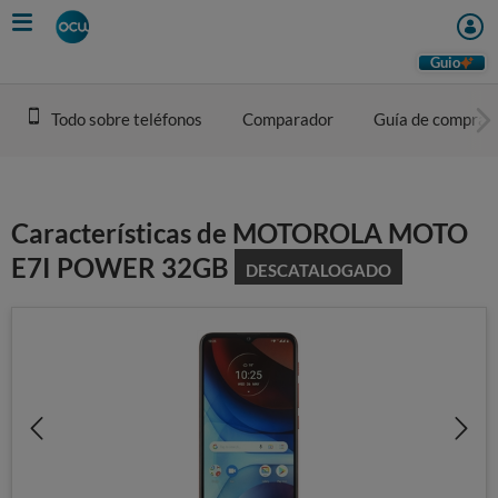
Skip
to
main
Guio
content
Todo sobre teléfonos
Comparador
Guía de compra
Características de MOTOROLA MOTO
E7I POWER 32GB
DESCATALOGADO