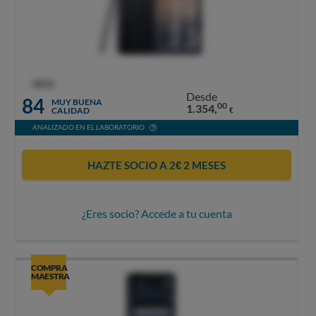
OCU
Desde
84
MUY BUENA
00
1.354,
CALIDAD
€
ANALIZADO EN EL LABORATORIO
HAZTE SOCIO A 2€ 2 MESES
¿Eres socio? Accede a tu cuenta
COMPRA
MAESTRA