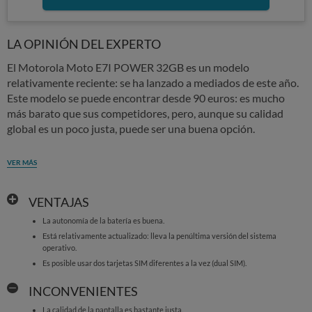
LA OPINIÓN DEL EXPERTO
El Motorola Moto E7I POWER 32GB es un modelo
relativamente reciente: se ha lanzado a mediados de este año.
Este modelo se puede encontrar desde 90 euros: es mucho
más barato que sus competidores, pero, aunque su calidad
global es un poco justa, puede ser una buena opción.
VER MÁS
VENTAJAS
La autonomía de la batería es buena.
Está relativamente actualizado: lleva la penúltima versión del sistema
operativo.
Es posible usar dos tarjetas SIM diferentes a la vez (dual SIM).
INCONVENIENTES
La calidad de la pantalla es bastante justa.