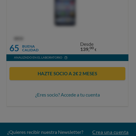
OCU
Desde
65
BUENA
00
139,
CALIDAD
€
ANALIZADO EN EL LABORATORIO
HAZTE SOCIO A 2€ 2 MESES
¿Eres socio? Accede a tu cuenta
¿Quieres recibir nuestra Newsletter?
Crea una cuenta