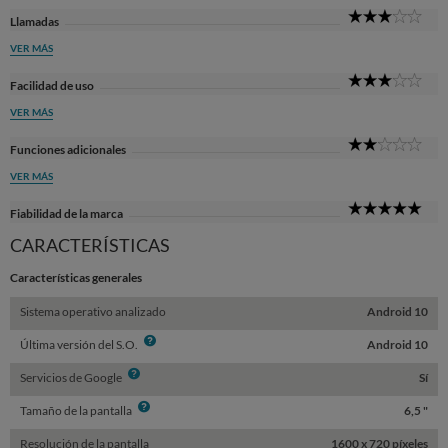
3
Llamadas
Sta
VER MÁS
3
Facilidad de uso
Sta
VER MÁS
2
Funciones adicionales
Sta
VER MÁS
5
Fiabilidad de la marca
Sta
CARACTERÍSTICAS
Características generales
Sistema operativo analizado
Android 10
Info
Última versión del S.O.
Android 10
Info
Servicios de Google
Sí
Info
Tamaño de la pantalla
6,5 "
Resolución de la pantalla
1600 x 720 píxeles