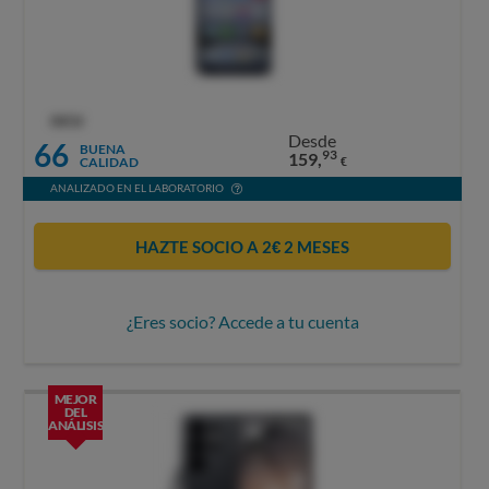
OCU
Desde
66
BUENA
93
159,
CALIDAD
€
ANALIZADO EN EL LABORATORIO
HAZTE SOCIO A 2€ 2 MESES
¿Eres socio? Accede a tu cuenta
MEJOR
DEL
ANÁLISIS