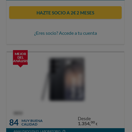
HAZTE SOCIO A 2€ 2 MESES
¿Eres socio? Accede a tu cuenta
MEJOR
DEL
ANÁLISIS
OCU
Desde
84
MUY BUENA
00
1.354,
CALIDAD
€
ANALIZADO EN EL LABORATORIO