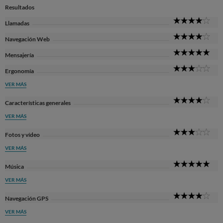
Resultados
4
Llamadas
Sta
4
Navegación Web
Sta
5
Mensajería
Sta
3
Ergonomía
Sta
VER MÁS
4
Características generales
Sta
VER MÁS
3
Fotos y vídeo
Sta
VER MÁS
5
Música
Sta
VER MÁS
4
Navegación GPS
Sta
VER MÁS