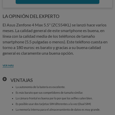
LA OPINIÓN DEL EXPERTO
El Asus Zenfone 4 Max 5.5" (ZC554KL) se lanzó hace varios
meses. La calidad general de este smartphone es buena, en
línea con la calidad media de los teléfonos de tamaño
smartphone (5.5 pulgadas o menos). Este teléfono cuesta en
torno a 180 euros: es barato y gracias a su buena calidad
general es claramente una buena opción.
VER MÁS
VENTAJAS
La autonomía de la batería es excelente.
Es más barato que sus competidores de tamaño similar.
La cámara frontal es buena por lo por que los selfies salen bien.
Es posible usar dos tarjetas SIM diferentes a la vez (Dual SIM)
La memoria interna para el almacenamiento de datos es muy grande.