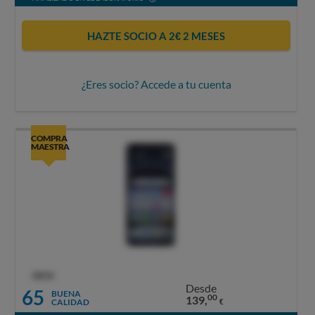
HAZTE SOCIO A 2€ 2 MESES
¿Eres socio? Accede a tu cuenta
COMPRA
MAESTRA
OCU
Desde
65
BUENA
00
139,
CALIDAD
€