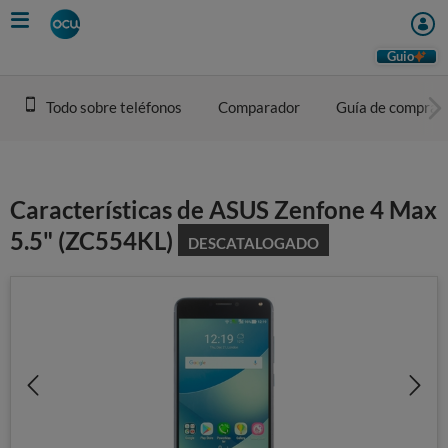
Skip
to
main
Guio
content
Todo sobre teléfonos
Comparador
Guía de compra
Características de ASUS Zenfone 4 Max
5.5" (ZC554KL)
DESCATALOGADO