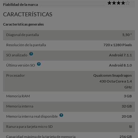
4
Fiabilidad de la marca
Sta
CARACTERÍSTICAS
Características generales
Diagonal de pantalla
5,50 "
Resolución de la pantalla
720 x 1280 Pixels
Info
SO analizado
Android 7.1.1
Info
Última versión SO
Android 8.1.0
Procesador
Qualcomm Snapdragon
430 Octa Core a 1.4
GHz
Memoria RAM
3 GB
Memoria interna
32 GB
Info
Memoria interna real disponible
20 GB
Ranura para tarjeta micro SD
Sí
Capacidad máxima de la tarjeta de memoria
256 GB