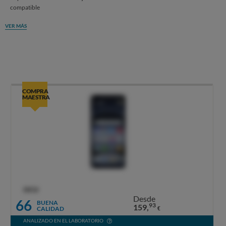
compatible
VER MÁS
COMPRA
MAESTRA
OCU
Desde
66
BUENA
93
159,
CALIDAD
€
ANALIZADO EN EL LABORATORIO