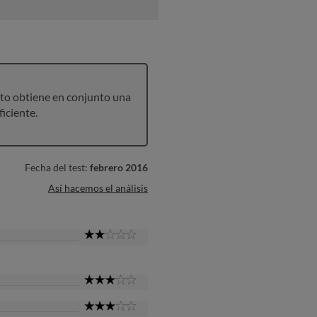
to obtiene en conjunto una
ficiente.
Fecha del test:
febrero 2016
Así hacemos el análisis
2
Star
3
Star
3