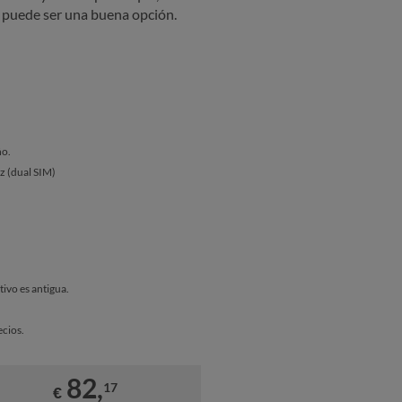
, puede ser una buena opción.
ño.
ez (dual SIM)
tivo es antigua.
cios.
82,
17
€