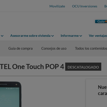
Movilízate
OCU Inversiones
B
Guio
Asesorarme sobre vivienda
Informarme
Ver ventaja
Guía de compra
Consejos de uso
Todos los contenido
ATEL One Touch POP 4
DESCATALOGADO
Nue
cara