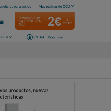
eneficios para socios
Más páginas de OCU
2€
Compara y elige
2
mejor: ÚNETE A
meses
OCU
s OCU
ENTRA
|
Regístrate
s
vos productos, nuevas
cterísticas