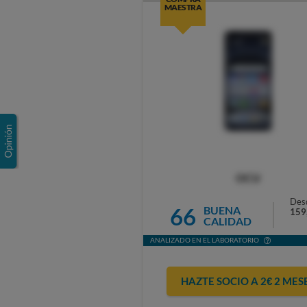
MAESTRA
OCU
Des
66
BUENA
159
CALIDAD
ANALIZADO EN EL LABORATORIO
HAZTE SOCIO A 2€ 2 MES