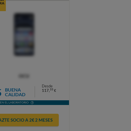
RA
OCU
Desde
5
BUENA
33
117,
€
CALIDAD
EN EL LABORATORIO
AZTE SOCIO A 2€ 2 MESES