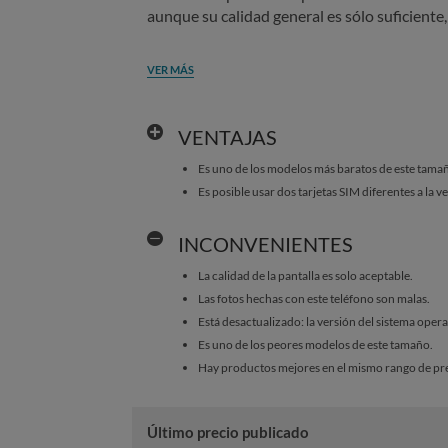
aunque su calidad general es sólo suficiente
VER MÁS
VENTAJAS
Es uno de los modelos más baratos de este tama
Es posible usar dos tarjetas SIM diferentes a la v
INCONVENIENTES
La calidad de la pantalla es solo aceptable.
Las fotos hechas con este teléfono son malas.
Está desactualizado: la versión del sistema opera
Es uno de los peores modelos de este tamaño.
Hay productos mejores en el mismo rango de pre
Último precio publicado