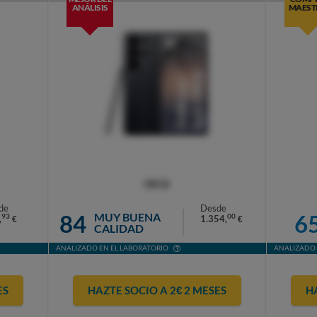
ANÁLISIS
MAEST
OCU
de
Desde
84
6
MUY BUENA
93
00
,
1.354,
€
€
CALIDAD
ANALIZADO EN EL LABORATORIO
ANALIZADO 
ES
HAZTE SOCIO A 2€ 2 MESES
H