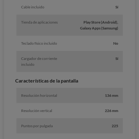
Cable incluido
Sí
Tienda de aplicaciones
Play Store (Android),
Galaxy Apps (Samsung)
Teclado físico incluido
No
Cargador de corriente
Sí
incluido
Características de la pantalla
Resolución horizontal
136 mm
Resolución vertical
226 mm
Puntos por pulgada
225