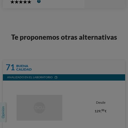
5
Stars
Te proponemos otras alternativas
71
BUENA
CALIDAD
ANALIZADO EN EL LABORATORIO
Desde
00
129,
€