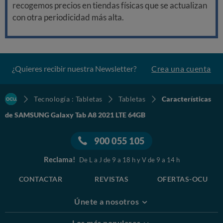
recogemos precios en tiendas físicas que se actualizan
con otra periodicidad más alta.
¿Quieres recibir nuestra Newsletter?
Crea una cuenta
Tecnología : Tabletas
Tabletas
Características
de SAMSUNG Galaxy Tab A8 2021 LTE 64GB
900 055 105
Reclama!
De L a J de 9 a 18 h y V de 9 a 14 h
CONTACTAR
REVISTAS
OFERTAS-OCU
Únete a nosotros
Los más populares