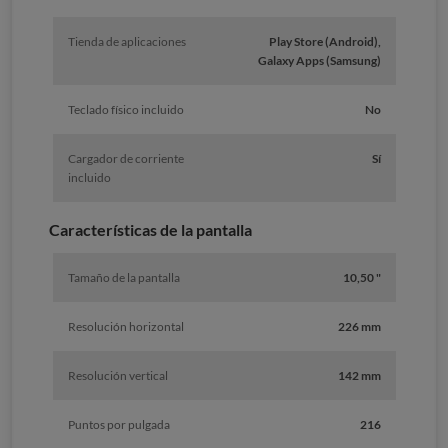
Tienda de aplicaciones
Play Store (Android),
Galaxy Apps (Samsung)
Teclado físico incluido
No
Cargador de corriente
Sí
incluido
Características de la pantalla
Tamaño de la pantalla
10,50 "
Resolución horizontal
226 mm
Resolución vertical
142 mm
Puntos por pulgada
216