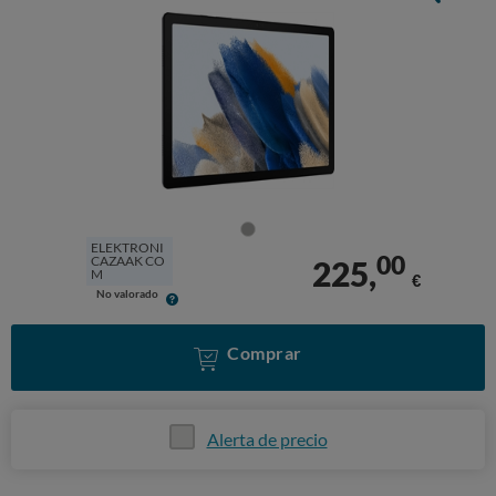
ELEKTRONI
00
CAZAAK CO
225,
M
€
No valorado
Comprar
Alerta de precio