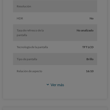
Resolución
HDR
No
Tasa de refresco de la
No analizado
pantalla
Tecnología de la pantalla
TFT LCD
Tipo de pantalla
Brillo
Relación de aspecto
16:10
Ver más