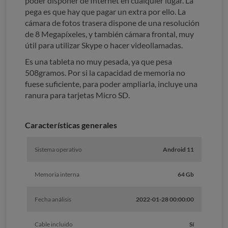
poder disponer de Internet en cualquier lugar. La
pega es que hay que pagar un extra por ello. La
cámara de fotos trasera dispone de una resolución
de 8 Megapíxeles, y también cámara frontal, muy
útil para utilizar Skype o hacer videollamadas.
Es una tableta no muy pesada, ya que pesa
508gramos. Por si la capacidad de memoria no
fuese suficiente, para poder ampliarla, incluye una
ranura para tarjetas Micro SD.
Características generales
Sistema operativo
Android 11
Memoria interna
64 Gb
Fecha análisis
2022-01-28 00:00:00
Cable incluido
Sí