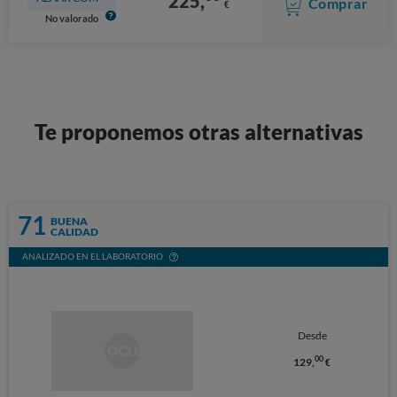
225,
Comprar
€
No valorado
Te proponemos otras alternativas
71
BUENA
CALIDAD
ANALIZADO EN EL LABORATORIO
Desde
00
129,
€