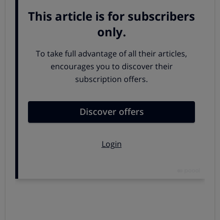
2. El ordenador se conecta primero con un VPN que está
en Groenlandia, pero cada una de las conexiones está
encriptada, lo que te protege y complica a los hackers su
tarea.
3. Una VPN conecta con los servidores de la página que
quieres visitar.
4. Esa página ve la dirección IP del servidor VPN y piensa
que estás en Groenlandia.
Ventajas de usar una VPN
Además de ayudarte a mantener tu privacidad mientras
navegas por Internet y mejorar la seguridad al usar redes
wifi públicas, puedes acceder a servicios exclusivos de
otras regiones o a contenidos bloqueados en la región
en la que te encuentras.
Mejor privacidad