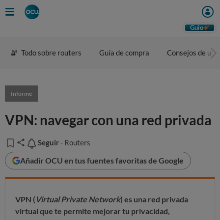
Guio
Todo sobre routers
Guía de compra
Consejos de uso
Informe
VPN: navegar con una red privada
Seguir
Seguir
- Routers
Añadir OCU en tus fuentes favoritas de Google
VPN (
Virtual Private Network
) es una red privada
virtual que te permite mejorar tu privacidad,