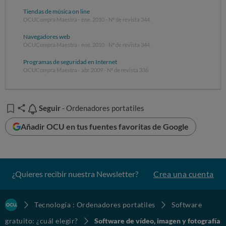
Tiendas de música on line
OCUCompra Maestra - ene. 2010 - Nº de revista 344
Navegadores web
OCUCompra Maestra - ene. 2010 - Nº de revista 344
Programas de seguridad en Internet
OCUCompra Maestra - abr. 2009 - Nº de revista 336
Seguir
Seguir
- Ordenadores portatiles
Añadir OCU en tus fuentes favoritas de Google
¿Quieres recibir nuestra Newsletter?
Crea una cuenta
Tecnología : Ordenadores portatiles
Software
gratuito: ¿cuál elegir?
Software de vídeo, imagen y fotografía