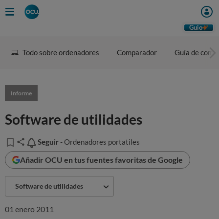
Guio
Todo sobre ordenadores
Comparador
Guía de comp
Informe
Software de utilidades
Seguir
Seguir
- Ordenadores portatiles
Añadir OCU en tus fuentes favoritas de Google
Software de utilidades
01 enero 2011