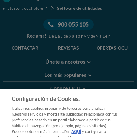
gratuito: ¿cuál elegir?
Software de utilidades
900 055 105
Reclama!
De L a J de 9 a 18 h y V de 9 a 14 h
CONTACTAR
REVISTAS
OFERTAS-OCU
Únete a nosotros
Los más populares
Conoce OCU
Configuración de Cookies.
Más Información
Utilizamos cookies propias y de terceros para analizar
nuestros servicios y mostrarte publicidad relacionada con tus
© 2026 OCU
preferencias basado en un perfil elaborado a partir de tus
Condiciones generales de contratación de OCU
hábitos de navegación (por ejemplo, páginas visitadas).
Política de privacidad
Puedes obtener más información
AQUÍ
y configurar o