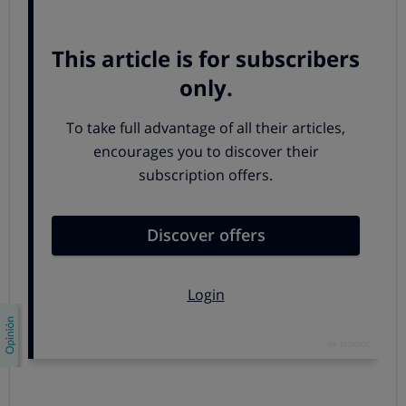
De ahí que lo ideal en los monitores gaming
es que este
tiempo sea de un milisegundo aproximadamente
.
Este parámetro
es crucial en videojuegos de acción
tipo Valoran
t (donde hay shooters o francotiradores) o
Fornite
(que se juega online), donde
predominan las
escenas frenéticas con movimientos bruscos, muy
rápidos y con constantes cambios
.
En cambio,
no es tan relevante
en
los videojuegos de
estrategia,
en los que se juega por turnos.
3. Latencia de entrada o Input Lag