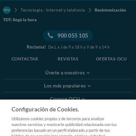
Tecnología : Internet y telefonía
Resintonización
TDT: llegó la hora
900 055 105
Reclama!
De L a J de 9 a 18 h y V de 9 a 14 h
CONTACTAR
REVISTAS
OFERTAS-OCU
Únete a nosotros
Los más populares
Conoce OCU
Configuración de Cookies.
Más Información
Utilizamos cookies propias y de terceros para analizar
nuestros servicios y mostrarte publicidad relacionada con tus
© 2026 OCU
preferencias basado en un perfil elaborado a partir de tus
Condiciones generales de contratación de OCU