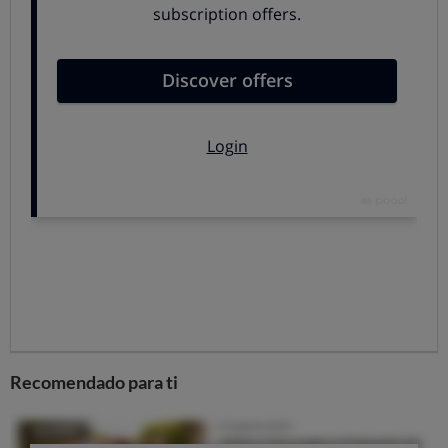
ocupa el presidente y/o el administrador. Si no eres
presidente, déjales hacer y ten en cuenta que quizás
todos los vecinos tengáis que aportar algo de dinero
(el coste puede alcanzar los
500 euros por edificio
,
pero las ayudas van de 100 a 450 euros).
3. Si eres el presidente de tu comunidad:
tendrás
que encargarte de este tema o hablarlo con el
administrador. Habrá que contratar a un antenista
(aquí puedes ver
la lista de instaladores autorizados
).
Lo ideal es pedir varios presupuestos antes de pagar
nada.
Todos los vecinos tendrán que
resintonizar su tele con el
mando
.
Hay tiempo hasta el 31 de marzo: desde el 1 de abril,
quien no haya cambiado dejará de ver la TDT (canales
Recomendado para ti
como Cuatro, La Sexta, Antena 3 o Telecinco).
Aquí
puedes ver cómo afecta el cambio a cada canal
.