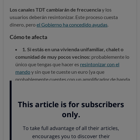
Los canales TDT cambiarán de frecuencia
y los
usuarios deberán resintonizar. Este proceso cuesta
dinero, pero
el Gobierno ha concedido ayudas
.
Cómo te afecta
1. Si estás en una vivienda unifamiliar, chalet o
comunidad de muy pocos vecinos:
probablemente lo
único que tengas que hacer es
resintonizar con el
mando
y sin que te cueste un euro (ya que
probablemente cuentes con un amplificador de banda
ancha). A partir del 26 de octubre puedes probar: si
resintonizas y ves la tele correctamente,
problema
solucionado
. Si no es así, pasa al punto 2.
2. Si formas parte de una comunidad de vecinos y
no eres el presidente:
más de un millón de edificios
(los que tienen centralita programable o amplificador
monocanal) tienen que cambiar la instalación. Se