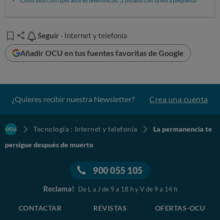
Contratos con operadores telefónicos: ¡cuidado con la letra pequeña!
Seguir
Seguir
- Internet y telefonía
Añadir OCU en tus fuentes favoritas de Google
¿Quieres recibir nuestra Newsletter?
Crea una cuenta
Tecnología : Internet y telefonía
La permanencia te
persigue después de muerto
900 055 105
Reclama!
De L a J de 9 a 18 h y V de 9 a 14 h
CONTACTAR
REVISTAS
OFERTAS-OCU