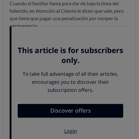
Cuando el familiar llama para dar de baja la línea del
fallecido, en Atención al Cliente le dicen que vale, pero
que tiene que pagar una penalización por romper la
permanencia.
Cadenas que te atan también en el más allá
.
Saben que
tienen las de perder, pero lo intentan.
Las deudas se heredan, las permanencias no
Además de
indecente
, esta práctica no tiene respaldo
legal.
Si fallece el titular del contrato se da una
imposibilidad
objetiva
de cumplirlo.
El contrato se cancela y ambas partes quedan liberadas.
El operador no tiene que seguir prestando servicio. Y el
fallecido no tiene que mantener la línea.
Las deudas anteriores al fallecimiento sí que se heredan