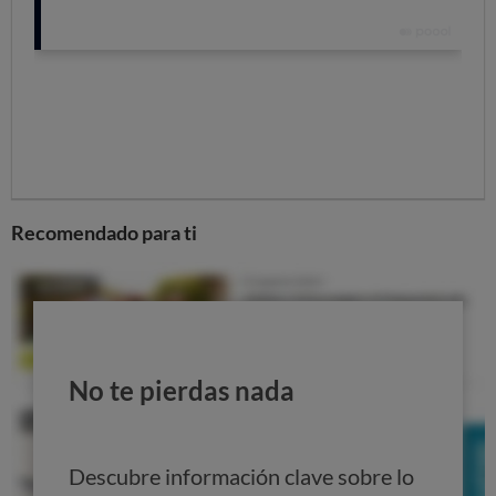
y pasan a los familiares. Pero no ocurre lo mismo
ni con
la permanencia ni con la penalización
por romperla.
Si la permanencia estaba
ligada a un móvil
que la
compañía dio gratis (o muy barato), los familiares
tendrán que devolver ese móvil para librarse de la
penalización.
Recomendado para ti
No te pierdas nada
Descubre información clave sobre lo