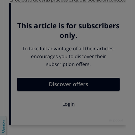
el sistema de alertas de emergencia y la forma en que se
avisa, por si algún día se recibe un aviso de verdad que
pueda identificarse y reconocerse fácilmente.
Los centros de respuesta a emergencias, en coordinación
con el Centro Nacional de Seguimiento y Coordinación
Emergencias del Ministerio del Interior, enviarán
mensajes simulado
s alertando de un riesgo de
protección civil.
En las fechas previstas en cada Comunidad Autónoma,
en algunos teléfonos móviles sonará un pitido,
anunciando que se trata de un mensaje de prueba del
sistema de alertas de protección civil
a través de las
redes de telefonía móvil y señalando que no hay que
hacer nada especial, al tratarse simpleemte de una
prueba de funcionamiento.
¿Cómo activar estas alertas?