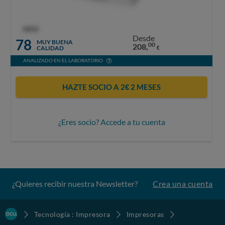
OCU
Desde
78
MUY BUENA
00
208,
CALIDAD
€
ANALIZADO EN EL LABORATORIO
HAZTE SOCIO A 2€ 2 MESES
¿Eres socio? Accede a tu cuenta
¿Quieres recibir nuestra Newsletter?
Crea una cuenta
Tecnología : Impresora
Impresoras