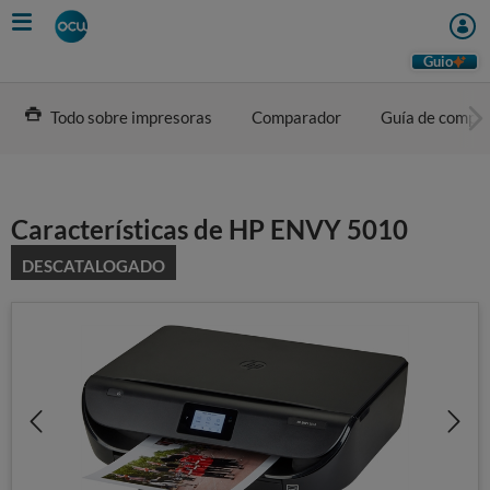
Skip
to
main
Guio
content
Todo sobre impresoras
Comparador
Guía de compr
Características de HP ENVY 5010
DESCATALOGADO