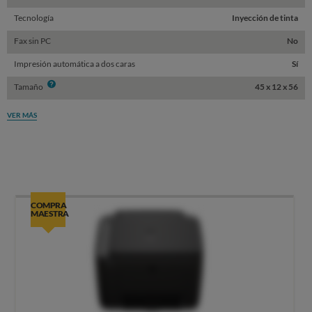
Tecnología
Inyección de tinta
Fax sin PC
No
Impresión automática a dos caras
Sí
Info
Tamaño
45 x 12 x 56
VER MÁS
COMPRA
MAESTRA