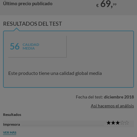
69,
Último precio publicado
99
€
RESULTADOS DEL TEST
56
CALIDAD
MEDIA
Este producto tiene una calidad global media
Fecha del test:
diciembre 2018
Así hacemos el análisis
Resultados
3
Impresora
Sta
VER MÁS