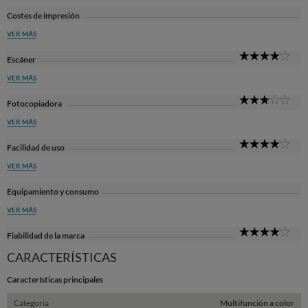
Costes de impresión
VER MÁS
4
Escáner
Sta
VER MÁS
3
Fotocopiadora
Sta
VER MÁS
4
Facilidad de uso
Sta
VER MÁS
Equipamiento y consumo
VER MÁS
4
Fiabilidad de la marca
Sta
CARACTERÍSTICAS
Características principales
Categoría
Multifunción a color