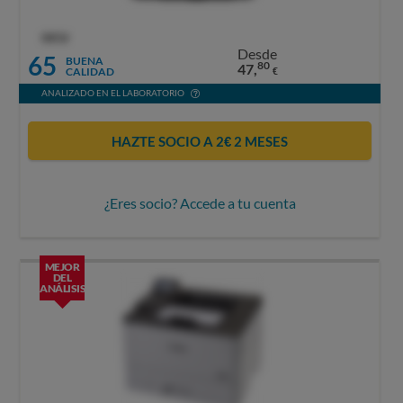
OCU
Desde
65
BUENA
80
47,
CALIDAD
€
ANALIZADO EN EL LABORATORIO
HAZTE SOCIO A 2€ 2 MESES
¿Eres socio? Accede a tu cuenta
MEJOR
DEL
ANÁLISIS