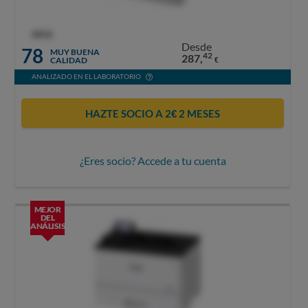
OCU
Desde
78
MUY BUENA
42
287,
CALIDAD
€
ANALIZADO EN EL LABORATORIO
HAZTE SOCIO A 2€ 2 MESES
¿Eres socio? Accede a tu cuenta
MEJOR
DEL
ANÁLISIS