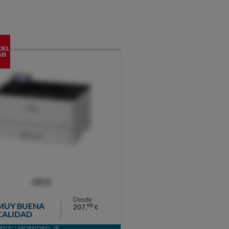
DEL
IS
OCU
Desde
MUY BUENA
00
207,
€
CALIDAD
EN EL LABORATORIO