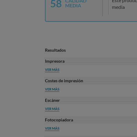
58
Este produc
CALIDAD
MEDIA
media
Resultados
Impresora
VER MÁS
Costes de impresión
VER MÁS
Escáner
VER MÁS
Fotocopiadora
VER MÁS