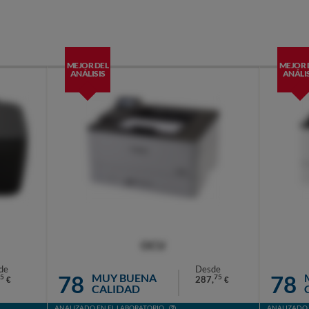
MEJOR DEL
MEJOR 
ANÁLISIS
ANÁLIS
OCU
de
Desde
78
78
MUY BUENA
5
75
287,
€
€
CALIDAD
ANALIZADO EN EL LABORATORIO
ANALIZADO 