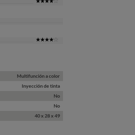
4
Star
4
Star
Multifunción a color
Inyección de tinta
No
No
40 x 28 x 49