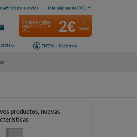
eneficios para socios
Más páginas de OCU
2€
Compara y elige
2
mejor: ÚNETE A
meses
OCU
s OCU
ENTRA
|
Regístrate
os
vos productos, nuevas
cterísticas