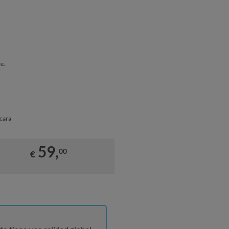
e.
cara
59,
00
€