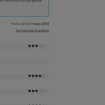
to tiene una calidad global
Fecha del test:
mayo 2018
Así hacemos el análisis
3
Star
4
Star
3
Star