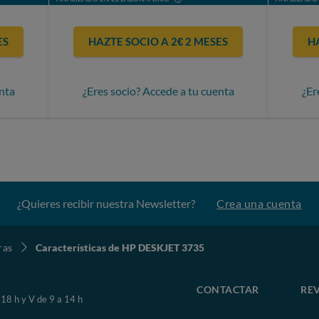
ES
HAZTE SOCIO A 2€ 2 MESES
H
nta
¿Eres socio? Accede a tu cuenta
¿Er
¿Quieres recibir nuestra Newsletter?
Crea una cuenta
ras
Características de HP DESKJET 3735
CONTACTAR
REV
 18 h y V de 9 a 14 h