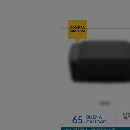
COMPRA
MAESTRA
OCU
Des
65
BUENA
4
45,
CALIDAD
ANALIZADO EN EL LABORATORIO