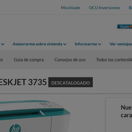
Movilízate
OCU Inversiones
B
Guio
Asesorarme sobre vivienda
Informarme
Ver ventaja
or
Guía de compra
Consejos de uso
Todos los contenid
DESKJET 3735
DESCATALOGADO
Nue
cara