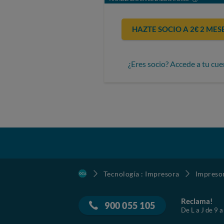
HAZTE SOCIO A 2€ 2 MES
¿Eres socio? Accede a tu cue
Tecnología : Impresora
Impreso
Reclama!
900 055 105
De L a J de 9 a