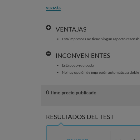
VER MÁS
VENTAJAS
Esta impresora no tiene ningún aspecto reseñabl
INCONVENIENTES
Está poco equipada
No hay opción de impresión automática a doble 
Último precio publicado
RESULTADOS DEL TEST