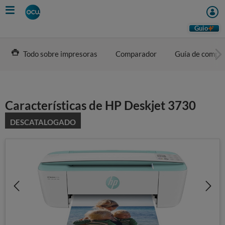
Skip
to
main
Guio
content
Todo sobre impresoras
Comparador
Guía de compr
Características de HP Deskjet 3730
DESCATALOGADO