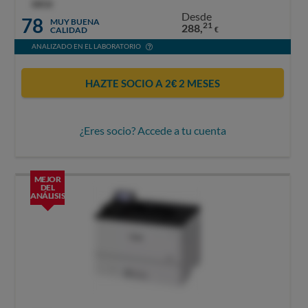
OCU
Desde
78
MUY BUENA
21
288,
CALIDAD
€
ANALIZADO EN EL LABORATORIO
HAZTE SOCIO A 2€ 2 MESES
¿Eres socio? Accede a tu cuenta
MEJOR
DEL
ANÁLISIS