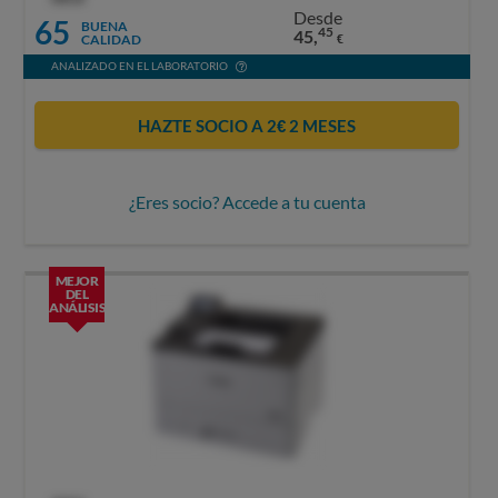
Desde
65
BUENA
45
45,
CALIDAD
€
ANALIZADO EN EL LABORATORIO
HAZTE SOCIO A 2€ 2 MESES
¿Eres socio? Accede a tu cuenta
MEJOR
DEL
ANÁLISIS