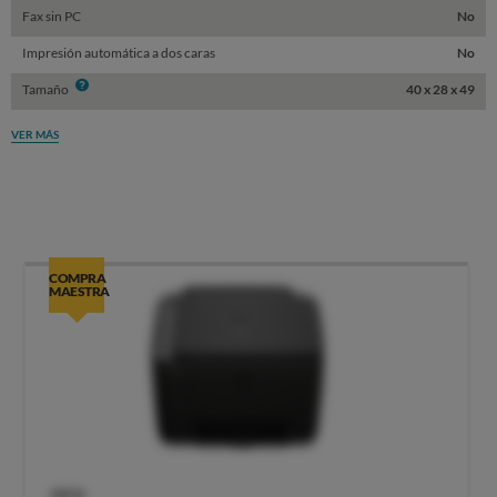
Fax sin PC
No
Impresión automática a dos caras
No
Info
Tamaño
40 x 28 x 49
VER MÁS
COMPRA
MAESTRA
OCU