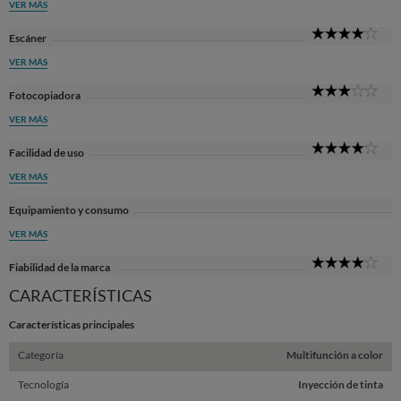
VER MÁS
4
Escáner
Sta
VER MÁS
3
Fotocopiadora
Sta
VER MÁS
4
Facilidad de uso
Sta
VER MÁS
Equipamiento y consumo
VER MÁS
4
Fiabilidad de la marca
Sta
CARACTERÍSTICAS
Características principales
Categoría
Multifunción a color
Tecnología
Inyección de tinta