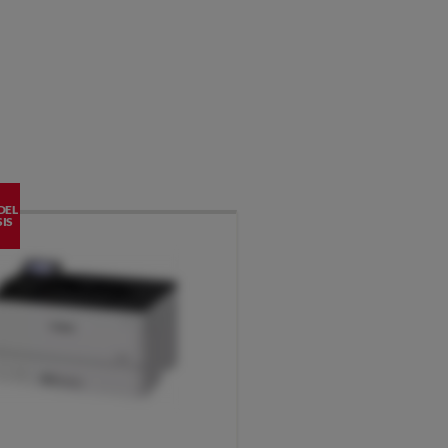
DEL
IS