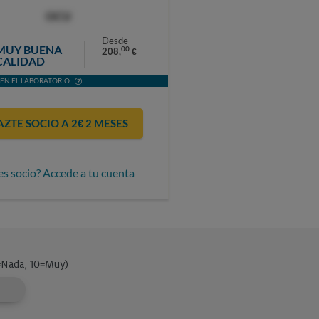
OCU
Desde
MUY BUENA
00
208,
€
CALIDAD
EN EL LABORATORIO
AZTE SOCIO A 2€ 2 MESES
es socio? Accede a tu cuenta