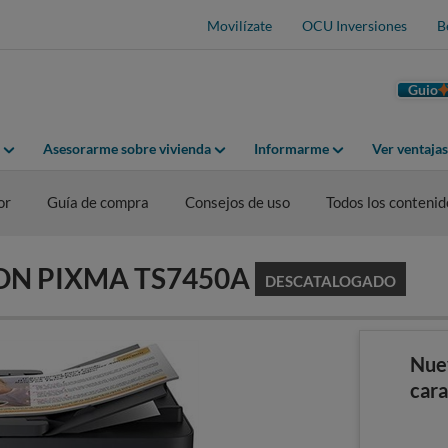
Movilízate
OCU Inversiones
B
Guio
Asesorarme sobre vivienda
Informarme
Ver ventaja
or
Guía de compra
Consejos de uso
Todos los contenid
ANON PIXMA TS7450A
DESCATALOGADO
Nue
cara