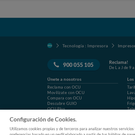
Tecnología : Impresora
Impreso
Reclama!
900 055 105
De L a J de 9 a
Únete a nosotros
Los
Reclama con OCU
Tari
Movilízate con OCU
Lav
Compara con OCU
Hip
Descubre GUIO
Frig
OCU Plus
Tele
Trabajar en OCU
Col
Configuración de Cookies.
© 2026 OCU
Condiciones generales de contratac
Utilizamos cookies propias y de terceros para analizar nuestros servicios
Aviso Legal
Política de cookies
preferencias basado en un perfil elaborado a partir de tus hábitos de nav