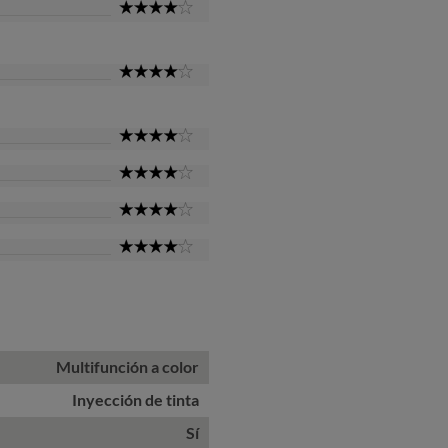
4
Star
4
Star
4
Star
4
Star
4
Star
4
Star
Multifunción a color
Inyección de tinta
Sí