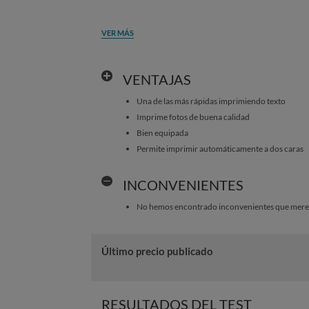
VER MÁS
VENTAJAS
Una de las más rápidas imprimiendo texto
Imprime fotos de buena calidad
Bien equipada
Permite imprimir automáticamente a dos caras
INCONVENIENTES
No hemos encontrado inconvenientes que merez
Último precio publicado
RESULTADOS DEL TEST