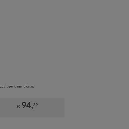
ca la pena mencionar.
94,
39
€