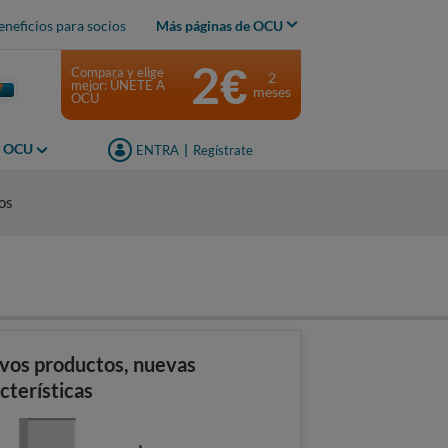
eneficios para socios
Más páginas de OCU
2€
Compara y elige
2
mejor: ÚNETE A
meses
OCU
s OCU
ENTRA
|
Regístrate
os
vos productos, nuevas
cterísticas