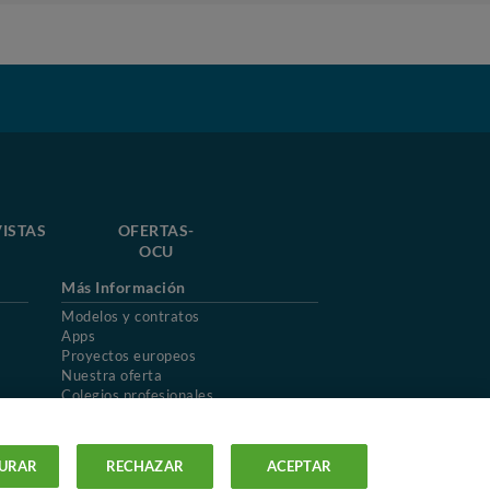
ISTAS
OFERTAS-
OCU
Más Información
Modelos y contratos
Apps
Proyectos europeos
Nuestra oferta
Colegios profesionales
Mapa del sitio
URAR
RECHAZAR
ACEPTAR