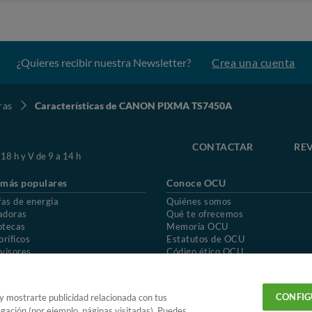
¿Quieres recibir nuestra Newsletter?
Crea una cuenta
ras
Características de CANON PIXMA TS7450A
CONTACTAR
REV
 18 h y V de 9 a 14 h
 más populares
Conoce OCU
fas de energía
Quiénes somos
adoras
Qué te ofrecemos
otecas
Memoria OCU
oríficos
Estatutos de OCU
visores
Código ético OCU
chones
Preguntas frecuentes
ión de OCU
Política de privacidad
Uso del nombre y de los signos de OCU
CONFIG
 y mostrarte publicidad relacionada con tus
egación (por ejemplo, páginas visitadas). Puedes