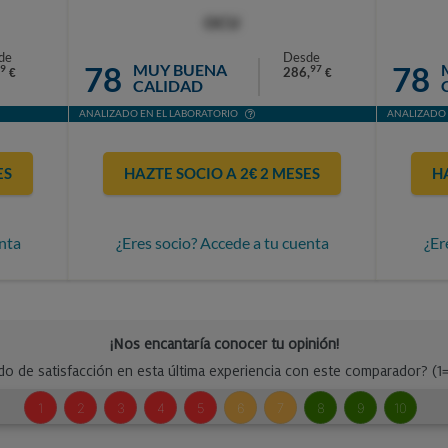
OCU
de
Desde
78
78
MUY BUENA
9
97
286,
€
€
CALIDAD
ANALIZADO EN EL LABORATORIO
ANALIZADO 
ES
HAZTE SOCIO A 2€ 2 MESES
H
nta
¿Eres socio? Accede a tu cuenta
¿Er