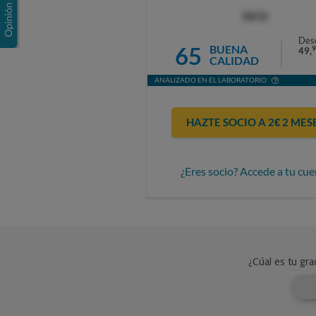
OCU
Des
65
BUENA
9
49,
CALIDAD
ANALIZADO EN EL LABORATORIO
HAZTE SOCIO A 2€ 2 MES
¿Eres socio? Accede a tu cue