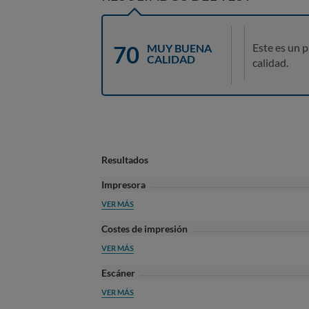
70
Este es un 
MUY BUENA
CALIDAD
calidad.
Resultados
Impresora
VER MÁS
Costes de impresión
VER MÁS
Escáner
VER MÁS