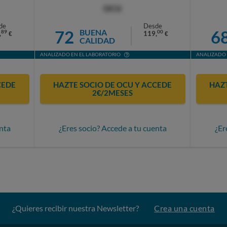
OCU
de
Desde
72
6
BUENA
89
00
,
119,
€
€
CALIDAD
ANALIZADO EN EL LABORATORIO
ANALIZADO 
CEDE
HAZTE SOCIO DE OCU Y ACCEDE
HAZT
2€/2MESES
nta
¿Eres socio? Accede a tu cuenta
¿Er
¿Quieres recibir nuestra Newsletter?
Crea una cuenta