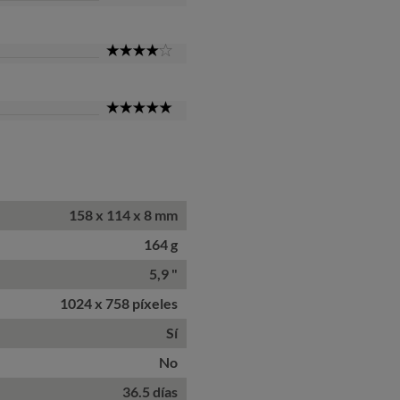
Star
4
Star
5
Star
158 x 114 x 8 mm
164 g
5,9 "
1024 x 758 píxeles
Sí
No
36.5 días