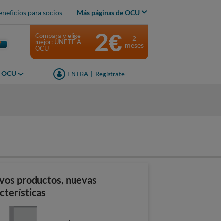
eneficios para socios
Más páginas de OCU
2€
Compara y elige
2
mejor: ÚNETE A
meses
OCU
s OCU
ENTRA
|
Regístrate
vos productos, nuevas
cterísticas