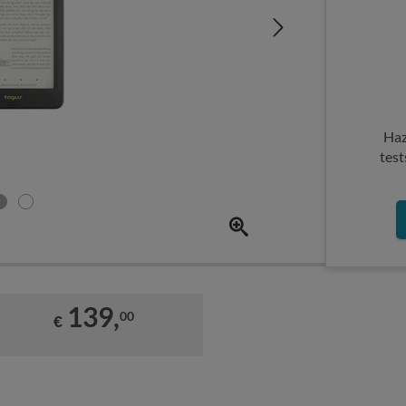
Haz
test
139,
00
€