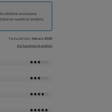
to obtiene una buena
lobal en nuestros análisis.
Fecha del test:
febrero 2020
Así hacemos el análisis
3
Star
3
Star
4
Star
5