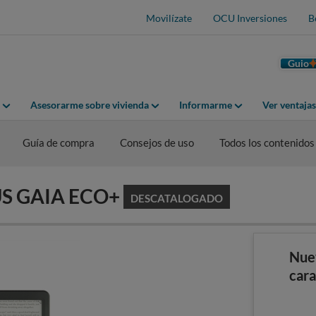
Movilízate
OCU Inversiones
B
Guio
Asesorarme sobre vivienda
Informarme
Ver ventaja
Guía de compra
Consejos de uso
Todos los contenidos
GUS GAIA ECO+
DESCATALOGADO
Nue
cara