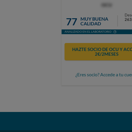
OCU
Des
77
MUY BUENA
263
CALIDAD
ANALIZADO EN EL LABORATORIO
HAZTE SOCIO DE OCU Y AC
2€/2MESES
¿Eres socio? Accede a tu cue