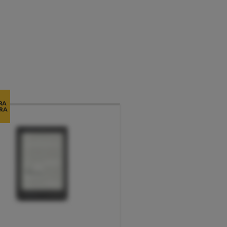
RA
RA