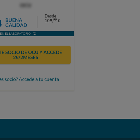
OCU
Desde
8
BUENA
99
109,
€
CALIDAD
EN EL LABORATORIO
E SOCIO DE OCU Y ACCEDE
2€/2MESES
es socio? Accede a tu cuenta