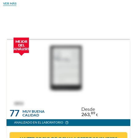
VER MÁS
MEJOR
DEL
ANÁLISIS
OCU
Desde
77
MUY BUENA
89
263,
CALIDAD
€
ANALIZADO EN EL LABORATORIO