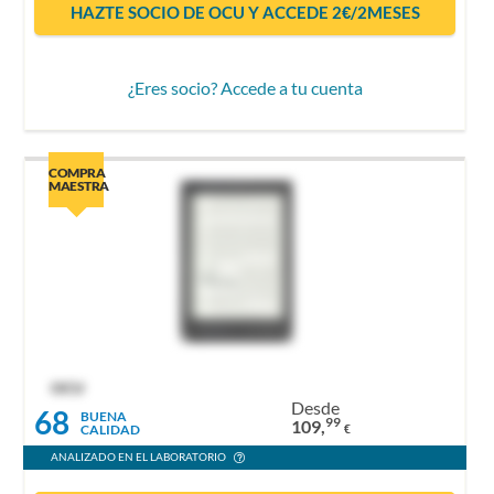
HAZTE SOCIO DE OCU Y ACCEDE 2€/2MESES
¿Eres socio? Accede a tu cuenta
COMPRA
MAESTRA
OCU
Desde
68
BUENA
99
109,
CALIDAD
€
ANALIZADO EN EL LABORATORIO