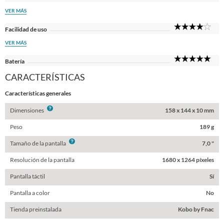
Sta
VER MÁS
4
Facilidad de uso
Sta
VER MÁS
5
Batería
Sta
CARACTERÍSTICAS
Características generales
Info
Dimensiones
158 x 144 x 10 mm
Peso
189 g
Info
Tamaño de la pantalla
7,0 "
Resolución de la pantalla
1680 x 1264 píxeles
Pantalla táctil
Sí
Pantalla a color
No
Tienda preinstalada
Kobo by Fnac