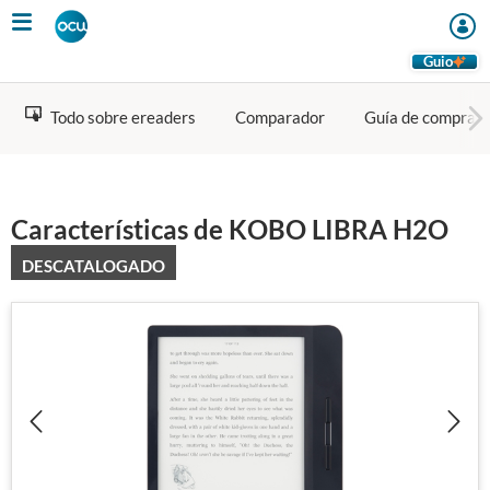
Skip
to
main
Guio
content
Todo sobre ereaders
Comparador
Guía de compra
Características de KOBO LIBRA H2O
DESCATALOGADO