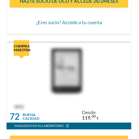
HAZTE SOCIO DE OCU Y ACCEDE 2€/2MESES
¿Eres socio? Accede a tu cuenta
COMPRA
MAESTRA
OCU
Desde
72
BUENA
00
119,
CALIDAD
€
ANALIZADO EN EL LABORATORIO