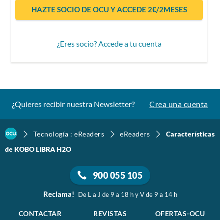
HAZTE SOCIO DE OCU Y ACCEDE 2€/2MESES
¿Eres socio? Accede a tu cuenta
¿Quieres recibir nuestra Newsletter?
Crea una cuenta
Tecnología : eReaders
eReaders
Características
de KOBO LIBRA H2O
900 055 105
Reclama!
De L a J de 9 a 18 h y V de 9 a 14 h
CONTACTAR
REVISTAS
OFERTAS-OCU