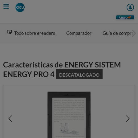
Skip
to
main
Guio
content
Todo sobre ereaders
Comparador
Guía de compra
Características de ENERGY SISTEM
ENERGY PRO 4
DESCATALOGADO