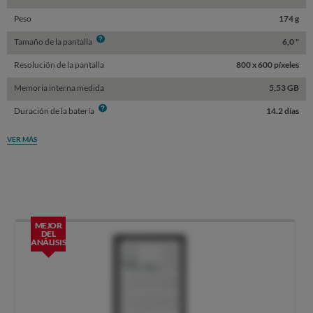
Peso
174 g
Info
Tamaño de la pantalla
6,0 "
Resolución de la pantalla
800 x 600 píxeles
Memoria interna medida
5,53 GB
Info
Duración de la batería
14.2 días
VER MÁS
MEJOR
DEL
ANÁLISIS