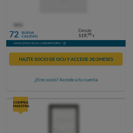
OCU
Desde
72
BUENA
00
119,
CALIDAD
€
ANALIZADO EN EL LABORATORIO
HAZTE SOCIO DE OCU Y ACCEDE 2€/2MESES
¿Eres socio? Accede a tu cuenta
COMPRA
MAESTRA