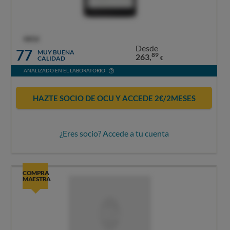
OCU
Desde
77
MUY BUENA
89
263,
CALIDAD
€
ANALIZADO EN EL LABORATORIO
HAZTE SOCIO DE OCU Y ACCEDE 2€/2MESES
¿Eres socio? Accede a tu cuenta
COMPRA
MAESTRA