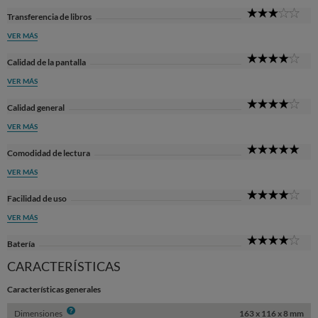
3
Transferencia de libros
Sta
VER MÁS
4
Calidad de la pantalla
Sta
VER MÁS
4
Calidad general
Sta
VER MÁS
5
Comodidad de lectura
Sta
VER MÁS
4
Facilidad de uso
Sta
VER MÁS
4
Batería
Sta
CARACTERÍSTICAS
Características generales
Info
Dimensiones
163 x 116 x 8 mm